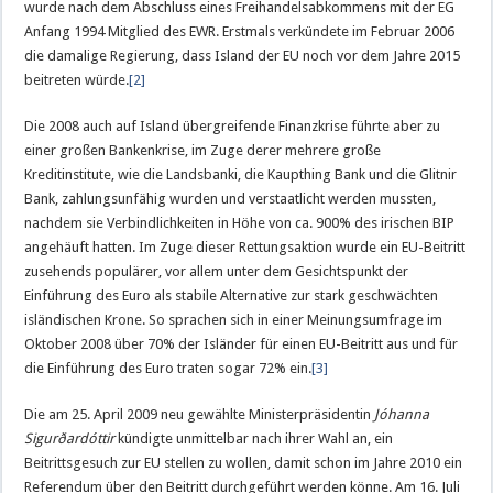
wurde nach dem Abschluss eines Freihandelsabkommens mit der EG
Anfang 1994 Mitglied des EWR. Erstmals verkündete im Februar 2006
die damalige Regierung, dass Island der EU noch vor dem Jahre 2015
beitreten würde.
[2]
Die 2008 auch auf Island übergreifende Finanzkrise führte aber zu
einer großen Bankenkrise, im Zuge derer mehrere große
Kreditinstitute, wie die Landsbanki, die Kaupthing Bank und die Glitnir
Bank, zahlungsunfähig wurden und verstaatlicht werden mussten,
nachdem sie Verbindlichkeiten in Höhe von ca. 900% des irischen BIP
angehäuft hatten. Im Zuge dieser Rettungsaktion wurde ein EU-Beitritt
zusehends populärer, vor allem unter dem Gesichtspunkt der
Einführung des Euro als stabile Alternative zur stark geschwächten
isländischen Krone. So sprachen sich in einer Meinungsumfrage im
Oktober 2008 über 70% der Isländer für einen EU-Beitritt aus und für
die Einführung des Euro traten sogar 72% ein.
[3]
Die am 25. April 2009 neu gewählte Ministerpräsidentin
Jóhanna
Sigurðardóttir
kündigte unmittelbar nach ihrer Wahl an, ein
Beitrittsgesuch zur EU stellen zu wollen, damit schon im Jahre 2010 ein
Referendum über den Beitritt durchgeführt werden könne. Am 16. Juli