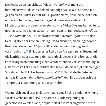
Die Reaktion Österreichs auf diesen Vorstoß war mehr als
bemerkenswert, da es sich damit unnötigerweise als „Speerspitze“
gegen einen Türkei-Beitritt zur EU positionierte, ohne diese politisch
und wirtschaftliche „Kampfansage“ klugerweise anderen EU-
Mitgliedstaaten, in denen eine ebensolche Türkei-Skepsis herrschte, zu
überlassen. Am 25. Juni 2008 richteten nämlich Bundeskanzler
Alfred
Gusenbauer
und SPÖ-Parteivorsitzender
Werner Faymann
an den
Herausgeber der Kronen Zeitung,
Hand Dichand
, einen legendären
Brief, den dieser am 27. Juni 2008 in der Kronen-Zeitung auch
veröffentlichte.
[12]
Neben einer Reihe von Anregungen in Bezug auf
die künftige Ausgestaltung der EU enthielt dieses Schreiben auch die
Forderung nach Abhaltung einer verpflichtenden Volksabstimmung in
Österreich im Falle eines Beitritts der Türkei, da dieser „die derzeitigen
Strukturen der EU überfordern würde“.
[13]
Damit stellte Österreich
auf das Kriterium der „
Aufnahmefähigkeit
“ der EU ab, dem sich das
Tempo der Erweiterung anzupassen habe.
Wenngleich aus dieser Erklärung naturgemäß keine Bindungswirkung
für das Verhalten der SPÖ in späteren Bundesregierungen
geschlossen werden kann, präjudiziert diese Vorgangsweise diese