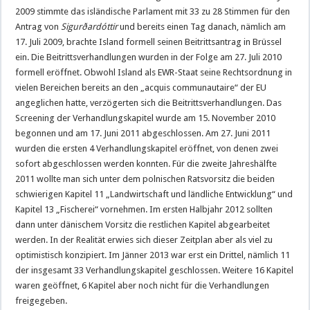
2009 stimmte das isländische Parlament mit 33 zu 28 Stimmen für den
Antrag von
Sigurðardóttir
und bereits einen Tag danach, nämlich am
17. Juli 2009, brachte Island formell seinen Beitrittsantrag in Brüssel
ein. Die Beitrittsverhandlungen wurden in der Folge am 27. Juli 2010
formell eröffnet. Obwohl Island als EWR-Staat seine Rechtsordnung in
vielen Bereichen bereits an den „acquis communautaire“ der EU
angeglichen hatte, verzögerten sich die Beitrittsverhandlungen. Das
Screening der Verhandlungskapitel wurde am 15. November 2010
begonnen und am 17. Juni 2011 abgeschlossen. Am 27. Juni 2011
wurden die ersten 4 Verhandlungskapitel eröffnet, von denen zwei
sofort abgeschlossen werden konnten. Für die zweite Jahreshälfte
2011 wollte man sich unter dem polnischen Ratsvorsitz die beiden
schwierigen Kapitel 11 „Landwirtschaft und ländliche Entwicklung“ und
Kapitel 13 „Fischerei“ vornehmen. Im ersten Halbjahr 2012 sollten
dann unter dänischem Vorsitz die restlichen Kapitel abgearbeitet
werden. In der Realität erwies sich dieser Zeitplan aber als viel zu
optimistisch konzipiert. Im Jänner 2013 war erst ein Drittel, nämlich 11
der insgesamt 33 Verhandlungskapitel geschlossen. Weitere 16 Kapitel
waren geöffnet, 6 Kapitel aber noch nicht für die Verhandlungen
freigegeben.