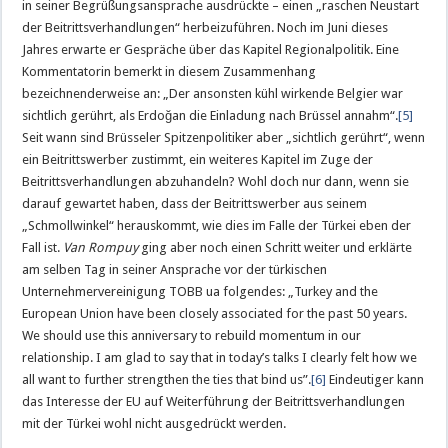
in seiner Begrüßungsansprache ausdrückte – einen „raschen Neustart
der Beitrittsverhandlungen“ herbeizuführen. Noch im Juni dieses
Jahres erwarte er Gespräche über das Kapitel Regionalpolitik. Eine
Kommentatorin bemerkt in diesem Zusammenhang
bezeichnenderweise an: „Der ansonsten kühl wirkende Belgier war
sichtlich gerührt, als Erdoğan die Einladung nach Brüssel annahm“.
[5]
Seit wann sind Brüsseler Spitzenpolitiker aber „sichtlich gerührt“, wenn
ein Beitrittswerber zustimmt, ein weiteres Kapitel im Zuge der
Beitrittsverhandlungen abzuhandeln? Wohl doch nur dann, wenn sie
darauf gewartet haben, dass der Beitrittswerber aus seinem
„Schmollwinkel“ herauskommt, wie dies im Falle der Türkei eben der
Fall ist.
Van Rompuy
ging aber noch einen Schritt weiter und erklärte
am selben Tag in seiner Ansprache vor der türkischen
Unternehmervereinigung TOBB ua folgendes: „Turkey and the
European Union have been closely associated for the past 50 years.
We should use this anniversary to rebuild momentum in our
relationship. I am glad to say that in today’s talks I clearly felt how we
all want to further strengthen the ties that bind us”.
[6]
Eindeutiger kann
das Interesse der EU auf Weiterführung der Beitrittsverhandlungen
mit der Türkei wohl nicht ausgedrückt werden.