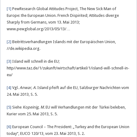
[1]
PewResearch Global Attitudes Project, The New Sick Man of
Europe: the European Union. French Dispirited; Attitudes diverge
Sharply from Germans, vom 13. Mai 2013;
www.pewglobal.org/2013/05/13/…
[2]
Beitrittsverhandlungen Islands mit der Europäischen Union,
//de.wikipedia.org.
[3]
Island will schnell in die EU;
http//www.taz.de/1/zukunft/wirtschaft/artikel/1/island-will-schnell-in-
eu/
[4]
Vgl.
Anwar, A
. Island pfeift auf die EU, Salzburger Nachrichten vom
24. Mai 2013, S. 5.
[5]
Siehe
Kopeinig, M
. EU will Verhandlungen mit der Türkei beleben,
Kurier vom 25. Mai 2013, S. 5.
[6]
European Council – The President: „Turkey and the European Union
today“, EUCO 120/13, vom 23. Mai 2013, S. 2.