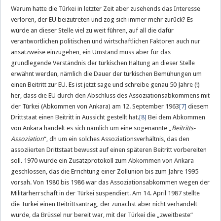
Warum hatte die Türkei in letzter Zeit aber zusehends das Interesse
verloren, der EU beizutreten und zog sich immer mehr zurück? Es
würde an dieser Stelle viel zu weit führen, auf all die dafür
verantwortlichen politischen und wirtschaftlichen Faktoren auch nur
ansatzweise einzugehen, ein Umstand muss aber für das
grundlegende Verständnis der türkischen Haltung an dieser Stelle
erwähnt werden, nämlich die Dauer der türkischen Bemühungen um
einen Beitritt zur EU. Es ist jetzt sage und schreibe genau 50 Jahre (!)
her, dass die EU durch den Abschluss des Assoziationsabkommens mit
der Türkei (Abkommen von Ankara) am 12. September 1963
[7]
diesem
Drittstaat einen Beitritt in Aussicht gestellt hat.
[8]
Bei dem Abkommen
von Ankara handelt es sich nämlich um eine sogenannte „
Beitritts-
Assoziation
“, dh um ein solches Assoziationsverhältnis, das den
assoziierten Drittstaat bewusst auf einen späteren Beitritt vorbereiten
soll. 1970 wurde ein Zusatzprotokoll zum Abkommen von Ankara
geschlossen, das die Errichtung einer Zollunion bis zum Jahre 1995
vorsah. Von 1980 bis 1986 war das Assoziationsabkommen wegen der
Militärherrschaft in der Türkei suspendiert. Am 14. April 1987 stellte
die Türkei einen Beitrittsantrag, der zunächst aber nicht verhandelt
wurde, da Brüssel nur bereit war, mit der Türkei die „zweitbeste“