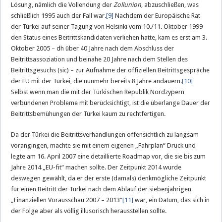
Lösung, nämlich die Vollendung der
Zollunion
, abzuschließen, was
schließlich 1995 auch der Fall war.
[9]
Nachdem der Europäische Rat
der Türkei auf seiner Tagung von Helsinki vom 10./11. Oktober 1999
den Status eines Beitrittskandidaten verliehen hatte, kam es erst am 3.
Oktober 2005 – dh über 40 Jahre nach dem Abschluss der
Beitrittsassoziation und beinahe 20 Jahre nach dem Stellen des
Beitrittsgesuchs (sic) – zur Aufnahme der offiziellen Beitrittsgespräche
der EU mit der Türkei, die nunmehr bereits 8 Jahre andauern.
[10]
Selbst wenn man die mit der Türkischen Republik Nordzypern
verbundenen Probleme mit berücksichtigt, ist die überlange Dauer der
Beitrittsbemühungen der Türkei kaum zu rechtfertigen.
Da der Türkei die Beitrittsverhandlungen offensichtlich zu langsam
vorangingen, machte sie mit einem eigenen „Fahrplan“ Druck und
legte am 16. April 2007 eine detaillierte Roadmap vor, die sie bis zum
Jahre 2014 „EU-fit“ machen sollte. Der Zeitpunkt 2014 wurde
deswegen gewählt, da er der erste (damals) denkmögliche Zeitpunkt
für einen Beitritt der Türkei nach dem Ablauf der siebenjährigen
„Finanziellen Vorausschau 2007 – 2013“
[11]
war, ein Datum, das sich in
der Folge aber als völlig illusorisch herausstellen sollte.