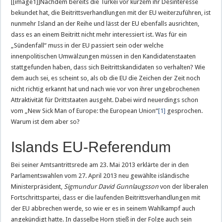
[[image1]]Nachdem bereits die Türkei vor kurzem ihr Desinteresse
bekundet hat, die Beitrittsverhandlungen mit der EU weiterzuführen, ist
nunmehr Island an der Reihe und lässt der EU ebenfalls ausrichten,
dass es an einem Beitritt nicht mehr interessiert ist. Was für ein
„Sündenfall“ muss in der EU passiert sein oder welche
innenpolitischen Umwälzungen müssen in den Kandidatenstaaten
stattgefunden haben, dass sich Beitrittskandidaten so verhalten? Wie
dem auch sei, es scheint so, als ob die EU die Zeichen der Zeit noch
nicht richtig erkannt hat und nach wie vor von ihrer ungebrochenen
Attraktivität für Drittstaaten ausgeht. Dabei wird neuerdings schon
vom „New Sick Man of Europe: the European Union“
[1]
gesprochen.
Warum ist dem aber so?
Islands EU-Referendum
Bei seiner Amtsantrittsrede am 23. Mai 2013 erklärte der in den
Parlamentswahlen vom 27. April 2013 neu gewählte isländische
Ministerpräsident,
Sigmundur David Gunnlaugsson
von der liberalen
Fortschrittspartei, dass er die laufenden Beitrittsverhandlungen mit
der EU abbrechen werde, so wie er es in seinem Wahlkampf auch
angekündigt hatte. In dasselbe Horn stieß in der Folge auch sein