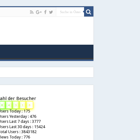
ahl der Besucher
8
4
3
1
8
sers Today : 175
sers Yesterday : 476
sers Last 7 days : 3777
sers Last 30 days : 15424
otal Users : 3843182
iews Today : 776