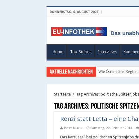
DONNERSTAG, 6. AUGUST 2026
Das unabh
Home
Top-Stories
Interviews
Kommen
Aktuelle Nachrichten
Wie Österreichs Regieru
Startseite
/
Tag Archives: politische Spitzenjob
Tag Archives:
politische Spitze
Renzi statt Letta – eine Cha
Peter Muzik
Samstag, 22. Februar 2014
Das Karrussell bei politischen Spitzenjobs d