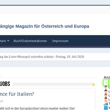
ängige Magazin für Österreich und Europa
tare
Buch/Dokumentationen
Impressum
ng das Lotto-Monopol weiterhin schützt - Freitag, 10. Juli 2026
s
Anz
njobs
3
U
U
nce für Italien?
U
U
0
T
V
reht sich in der Europäischen Union munter weiter: Der