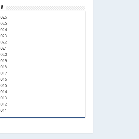
iv
026
025
024
023
022
021
020
019
018
017
016
015
014
013
012
011