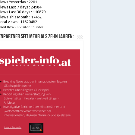
iews Yesterday : 2201
iews Last 7 days : 24984
iews Last 30 days : 110879
iews This Month : 17452
otal views : 11620482
red By
WPS Visitor Counter
npartner seit mehr als zehn Jahren: