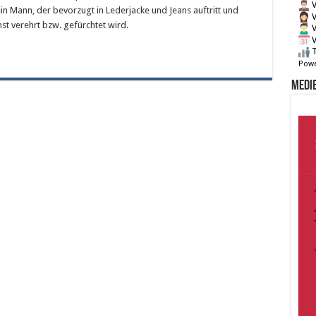
V
n Mann, der bevorzugt in Lederjacke und Jeans auftritt und
V
t verehrt bzw. gefürchtet wird.
V
V
T
Powe
Medie