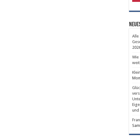
Neues
Alle
Gese
202
Wie 
weit
Klei
Mont
Glüc
vers
Unte
Eige
und 
Fran
Sams