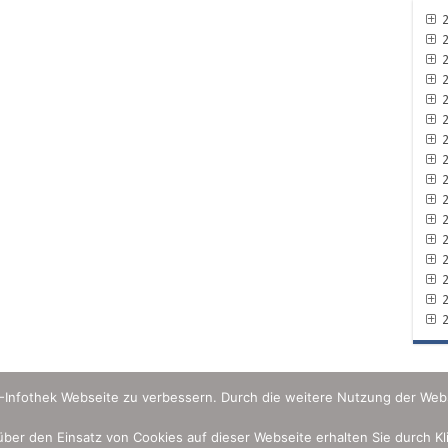
2
2
2
2
2
2
2
2
2
2
2
2
2
2
2
2
U-Infothek Webseite zu verbessern. Durch die weitere Nutzung der Web
 über den Einsatz von Cookies auf dieser Webseite erhalten Sie durch K