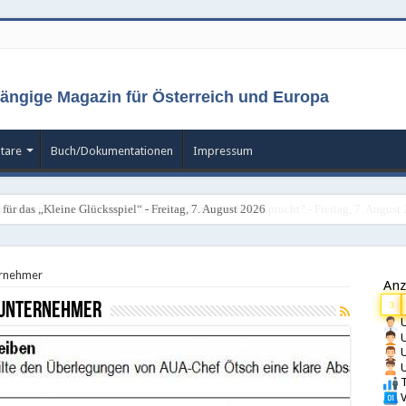
ängige Magazin für Österreich und Europa
tare
Buch/Dokumentationen
Impressum
für das „Kleine Glücksspiel“ - Freitag, 7. August 2026
ernehmer
Anz
-Unternehmer
3
U
U
U
U
T
V