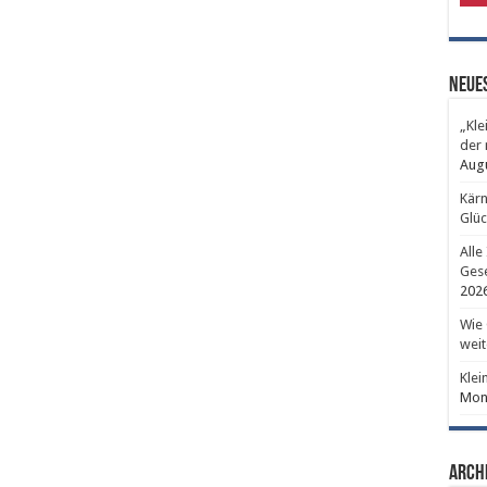
Neues
„Kle
der 
Aug
Kärn
Glüc
Alle
Gese
202
Wie 
weit
Klei
Mont
Arch