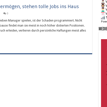
V
vermögen, stehen tolle Jobs ins Haus
V
V
V
3
0
T
trieben Manager spielen, ist der Schaden programmiert. Nicht
Powe
ause findet man sie meist in noch höher dotierten Positionen.
Medie
ruch erleiden, verlieren durch persönliche Haftungen meist alles