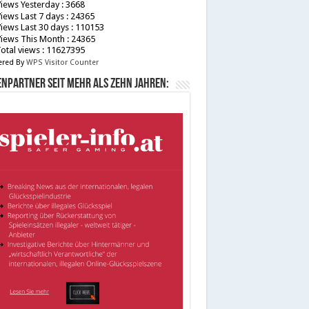
iews Yesterday : 3668
iews Last 7 days : 24365
iews Last 30 days : 110153
iews This Month : 24365
otal views : 11627395
red By
WPS Visitor Counter
npartner seit mehr als zehn Jahren: