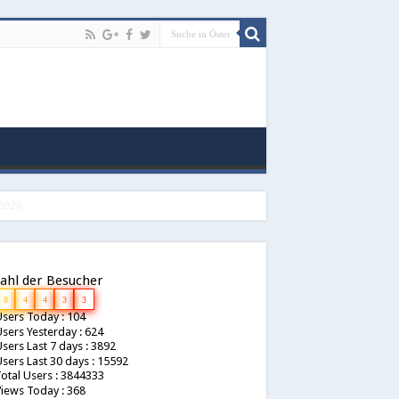
ahl der Besucher
8
4
4
3
3
sers Today : 104
sers Yesterday : 624
sers Last 7 days : 3892
sers Last 30 days : 15592
otal Users : 3844333
iews Today : 368