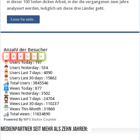
in dieser 100 Seiten dicken Arbeit, in der die vergangenen zwei Jahre
analysiert werden, lediglich um diese drei Länder geht.
Lesen Sie mehr...
Anzahl der Besucher
3
8
4
5
5
4
Users Today : 197
Users Yesterday : 534
Users Last 7 days : 4090
Users Last 30 days : 15862
Total Users : 3845546
Views Today : 877
Views Yesterday : 3502
Views Last 7 days : 24704
Views Last 30 days : 110237
Views This Month : 31860
Total views : 11634890
Powered By
WPS Visitor Counter
Medienpartner seit mehr als zehn Jahren: