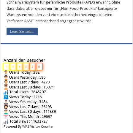
Schnellwarnsystem für gefährliche Produkte (RAPEX) erwähnt, ohne
dass dabei aber dieses nur für „Non-Food-Produkte“ konzipierte
Warnsystem von den zur Lebensmittelsicherheit eingerichteten
Verfahren RASFF entsprechend abgegrenzt wurde.
Lesen Sie mehr...
Anzahl der Besucher
3
8
4
5
2
0
Users Today : 392
Users Yesterday : 586
Users Last 7 days : 4279
Users Last 30 days : 15971
Total Users : 3845207
Views Today : 2216
Views Yesterday : 3484
Views Last 7 days : 26198
Views Last 30 days : 111839
Views This Month : 29697
Total views : 11632727
Powered By
WPS Visitor Counter