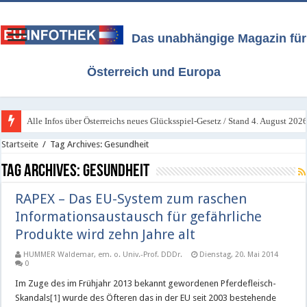
Das unabhängige Magazin für
Österreich und Europa
Alle Infos über Österreichs neues Glücksspiel-Gesetz / Stand 4. August 202
Startseite
/
Tag Archives: Gesundheit
Tag Archives:
Gesundheit
RAPEX – Das EU-System zum raschen
Informationsaustausch für gefährliche
Produkte wird zehn Jahre alt
HUMMER Waldemar, em. o. Univ.-Prof. DDDr.
Dienstag, 20. Mai 2014
0
Im Zuge des im Frühjahr 2013 bekannt gewordenen Pferdefleisch-
Skandals
[1]
wurde des Öfteren das in der EU seit 2003 bestehende