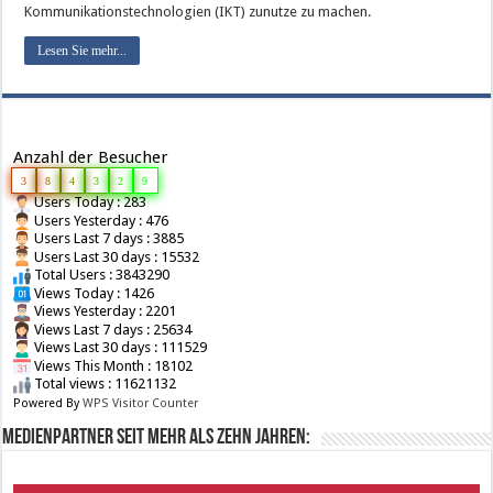
Kommunikationstechnologien (IKT) zunutze zu machen.
Lesen Sie mehr...
Anzahl der Besucher
3
8
4
3
2
9
Users Today : 283
Users Yesterday : 476
Users Last 7 days : 3885
Users Last 30 days : 15532
Total Users : 3843290
Views Today : 1426
Views Yesterday : 2201
Views Last 7 days : 25634
Views Last 30 days : 111529
Views This Month : 18102
Total views : 11621132
Powered By
WPS Visitor Counter
Medienpartner seit mehr als zehn Jahren: