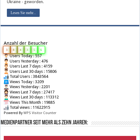
Ukraine - geworden.
Lesen Sie mehr...
Anzahl der Besucher
3
8
4
3
5
6
Users Today : 557
Users Yesterday : 476
Users Last 7 days : 4159
Users Last 30 days : 15806
Total Users : 3843564
Views Today : 3209
Views Yesterday : 2201
Views Last 7 days : 27417
Views Last 30 days : 113312
Views This Month : 19885
Total views : 11622915
Powered By
WPS Visitor Counter
Medienpartner seit mehr als zehn Jahren: