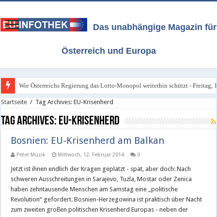
Das unabhängige Magazin für
Österreich und Europa
Wie Österreichs Regierung das Lotto-Monopol weiterhin schützt - Freitag, 1
Startseite
/
Tag Archives: EU-Krisenherd
Tag Archives:
EU-Krisenherd
Bosnien: EU-Krisenherd am Balkan
Peter Muzik
Mittwoch, 12. Februar 2014
0
Jetzt ist ihnen endlich der Kragen geplatzt - spät, aber doch: Nach
schweren Ausschreitungen in Sarajevo, Tuzla, Mostar oder Zenica
haben zehntausende Menschen am Samstag eine „politische
Revolution“ gefordert. Bosnien-Herzegowina ist praktisch über Nacht
zum zweiten großen politischen Krisenherd Europas - neben der