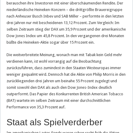
berauschen ihre Investoren mit einer überschäumenden Rendite. Der
niederländische Heineken-Konzern – die drittgrößte Brauereigruppe
nach Anheuser Busch Inbev und SAB Miller – performte in den letzten
drei Jahren nur mit bescheidenen 13,12 Prozent. Zum Vergleich: Im
selben Zeitraum stieg der DAX um 35,9 Prozent und der amerikanische
Dow Jones Index um 45,8 Prozent. In den vergangenen drei Monaten
büßte die Heineken-Aktie sogar über 15 Prozent ein.
Die weitverbreitete Meinung, wonach man mit Tabak kein Geld mehr
verdienen kann, ist wohl vorrangig auf die Beobachtung
zurückzuführen, dass zumindest in den Staaten Westeuropas immer
weniger gequalmt wird. Dennoch hat die Aktie von Philip Morris in den
zurückliegenden drei Jahren um beinahe 55 Prozent zugelegt und
somit sowohl den DAX als auch den Dow Jones-Index deutlich
outperformt. Das Papier des Konkurrenten British American Tobacco
(BAT) wartete im selben Zeitraum mit einer durchschnittlichen
Performance von 35,3 Prozent auf.
Staat als Spielverderber
Im amerikanischen Laster-Fonds waren schon recht früh die Aktien