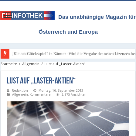
Das unabhängige Magazin für
Österreich und Europa
„Kleines Glücksspiel“ in Kärnten: Wird die Vergabe der neuen Lizenzen bee
ORF / Kärnten: Neue Lizenzen für das „Kleine Glücksspiel“ - Freitag, 7. A
Startseite
/
Allgemein
/
Lust auf „Laster-Aktien“
Lust auf „Laster-Aktien“
Redaktion
Montag, 16. September 2013
Allgemein
,
Kommentare
2,975 Ansichten