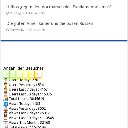
Hilflos gegen den Vormarsch des Fundamentalismus?
Montag, 2. Februar 2015
Die guten Amerikaner und die bösen Russen
Mittwoch, 1. Oktober 2014
Anzahl der Besucher
3
8
4
5
6
1
Users Today : 270
Users Yesterday : 534
Users Last 7 days : 4163
Users Last 30 days : 15935
Total Users : 3845619
Views Today : 1185
Views Yesterday : 3502
Views Last 7 days : 25012
Views Last 30 days : 110545
Views This Month : 32168
Total views : 11635198