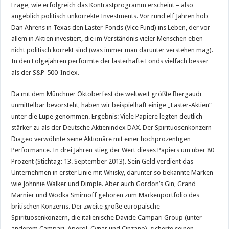
Frage, wie erfolgreich das Kontrastprogramm erscheint – also
angeblich politisch unkorrekte Investments. Vor rund elf Jahren hob
Dan Ahrens in Texas den Laster-Fonds (Vice Fund) ins Leben, der vor
allem in Aktien investiert, die im Verständnis vieler Menschen eben
nicht politisch korrekt sind (was immer man darunter verstehen mag).
In den Folgejahren performte der lasterhafte Fonds vielfach besser
als der S&P-500-Index.
Da mit dem Münchner Oktoberfest die weltweit größte Biergaudi
unmittelbar bevorsteht, haben wir beispielhaft einige „Laster-Aktien“
unter die Lupe genommen. Ergebnis: Viele Papiere legten deutlich
stärker zu als der Deutsche Aktienindex DAX. Der Spirituosenkonzern
Diageo verwöhnte seine Aktionäre mit einer hochprozentigen
Performance. In drei Jahren stieg der Wert dieses Papiers um über 80
Prozent (Stichtag: 13. September 2013). Sein Geld verdient das
Unternehmen in erster Linie mit Whisky, darunter so bekannte Marken
wie Johnnie Walker und Dimple. Aber auch Gordon’s Gin, Grand
Marnier und Wodka Smirnoff gehören zum Markenportfolio des
britischen Konzerns. Der zweite große europäische
Spirituosenkonzern, die italienische Davide Campari Group (unter
anderem Campari, Aperol, Cynar und Cinzano), sicherte seinen