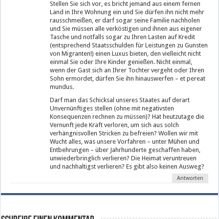
Stellen Sie sich vor, es bricht jemand aus einem fernen
Land in Ihre Wohnung ein und Sie dürfen ihn nicht mehr
rausschmeißen, er darf sogar seine Familie nachholen
und Sie müssen alle verköstigen und ihnen aus eigener
Tasche und notfalls sogar zu Ihren Lasten auf Kredit
(entsprechend Staatsschulden für Leistungen zu Gunsten
von Migranten!) einen Luxus bieten, den vielleicht nicht
einmal Sie oder Ihre Kinder genießen. Nicht einmal,
wenn der Gast sich an Ihrer Tochter vergeht oder Ihren
Sohn ermordet, dürfen Sie ihn hinauswerfen – et pereat
mundus.
Darf man das Schicksal unseres Staates auf derart
Unvernünftiges stellen (ohne mit negativsten
Konsequenzen rechnen zu müssen)? Hat heutzutage die
Vernunft jede Kraft verloren, um sich aus solch
verhängnisvollen Stricken zu befreien? Wollen wir mit
Wucht alles, was unsere Vorfahren – unter Mühen und
Entbehrungen – über Jahrhunderte geschaffen haben,
unwiederbringlich verlieren? Die Heimat veruntreuen
und nachhaltigst verlieren? Es gibt also keinen Ausweg?
Antworten