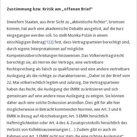
Zustimmung bzw. Kritik am „offenen Brief“
Inwiefern Staaten, aus ihrer Sicht zu „aktivistische Richter“, bremsen
können, hat auch eine akademische Debatte ausgelöst, auf die kurz
eingegangen werden soll. So stellt Monika Polzin in einem
einschlägigen Beitrag
[122]
fest, dass Vertragsparteien berechtigt sind,
durch eigene Interpretationen auf mögliche
Kompetenzüberschreitungen hinzuweisen. Das Völkervertragsrecht
berechtigt sie, als Herren der Verträge, eine vertretbare
Rechtsprechung als falsch zu qualifizieren und eine andere vertretbare
Auslegung als die richtige zu charakterisieren. „Daher ist der Brief vom
22. Mai völkerrechtlich legitim und zulässig. Die Vertragsparteien
haben das Recht, die Auslegung der EMRK zu kritisieren und sich
gemeinsam auf eine andere neue Auslegung zu einigen. Sie können
daher auch eine solche Diskussion anstoßen. Dies gilt für alle hier
möglicherweise in Betracht kommenden Normen, wie Art. 3 und 8
EMRK in Bezug auf Abschiebungen; Art. 5 EMRK hinsichtlich
Haftmöglichkeiten oder Art. 4 des 4. Zusatzprotokolls hinsichtlich des
Verbots von Kollektivausweisungen (…) Zudem gibt es auch im
Rahmen von Art. 3 EMRK nicht nur stets die eine richtige Auslegung“.