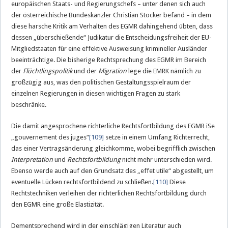
europäischen Staats- und Regierungschefs – unter denen sich auch
der österreichische Bundeskanzler Christian Stocker befand – in dem
diese harsche Kritik am Verhalten des EGMR dahingehend übten, dass
dessen „überschießende“ Judikatur die Entscheidungsfreiheit der EU-
Mitgliedstaaten für eine effektive Ausweisung krimineller Ausländer
beeinträchtige. Die bisherige Rechtsprechung des EGMR im Bereich
der
Flüchtlingspolitik
und der
Migration
lege die EMRK nämlich zu
großzügig aus, was den politischen Gestaltungsspielraum der
einzelnen Regierungen in diesen wichtigen Fragen zu stark
beschränke.
Die damit angesprochene richterliche Rechtsfortbildung des EGMR iSe
„gouvernement des juges“
[109]
setze in einem Umfang Richterrecht,
das einer Vertragsänderung gleichkomme, wobei begrifflich zwischen
Interpretation
und
Rechtsfortbildung
nicht mehr unterschieden wird.
Ebenso werde auch auf den Grundsatz des „effet utile“ abgestellt, um
eventuelle Lücken rechtsfortbildend zu schließen.
[110]
Diese
Rechtstechniken verleihen der richterlichen Rechtsfortbildung durch
den EGMR eine große Elastizität.
Dementsprechend wird in der einschlägigen Literatur auch