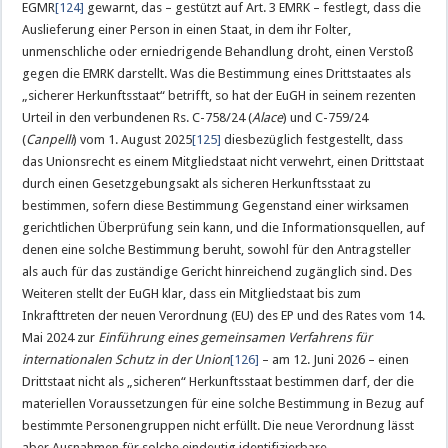
EGMR
[124]
gewarnt, das – gestützt auf Art. 3 EMRK – festlegt, dass die
Auslieferung einer Person in einen Staat, in dem ihr Folter,
unmenschliche oder erniedrigende Behandlung droht, einen Verstoß
gegen die EMRK darstellt. Was die Bestimmung eines Drittstaates als
„sicherer Herkunftsstaat“ betrifft, so hat der EuGH in seinem rezenten
Urteil in den verbundenen Rs. C-758/24 (
Alace
) und C-759/24
(
Canpelli
) vom 1. August 2025
[125]
diesbezüglich festgestellt, dass
das Unionsrecht es einem Mitgliedstaat nicht verwehrt, einen Drittstaat
durch einen Gesetzgebungsakt als sicheren Herkunftsstaat zu
bestimmen, sofern diese Bestimmung Gegenstand einer wirksamen
gerichtlichen Überprüfung sein kann, und die Informationsquellen, auf
denen eine solche Bestimmung beruht, sowohl für den Antragsteller
als auch für das zuständige Gericht hinreichend zugänglich sind. Des
Weiteren stellt der EuGH klar, dass ein Mitgliedstaat bis zum
Inkrafttreten der neuen Verordnung (EU) des EP und des Rates vom 14.
Mai 2024 zur
Einführung eines gemeinsamen Verfahrens für
internationalen Schutz in der Union
[126]
– am 12. Juni 2026 – einen
Drittstaat nicht als „sicheren“ Herkunftsstaat bestimmen darf, der die
materiellen Voraussetzungen für eine solche Bestimmung in Bezug auf
bestimmte Personengruppen nicht erfüllt. Die neue Verordnung lässt
aber Ausnahmen für solche eindeutig identifizierbare