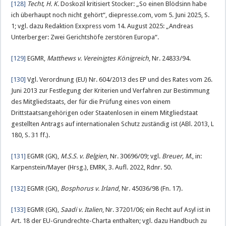
[128]
Techt, H. K.
Doskozil kritisiert Stocker: „So einen Blödsinn habe
ich überhaupt noch nicht gehört“, diepresse.com, vom 5. Juni 2025, S.
1; vgl. dazu Redaktion Exxpress vom 14. August 2025: „Andreas
Unterberger: Zwei Gerichtshöfe zerstören Europa“.
[129]
EGMR,
Matthews v. Vereinigtes Königreich
, Nr. 24833/94.
[130]
Vgl. Verordnung (EU) Nr. 604/2013 des EP und des Rates vom 26.
Juni 2013 zur Festlegung der Kriterien und Verfahren zur Bestimmung
des Mitgliedstaats, der für die Prüfung eines von einem
Drittstaatsangehörigen oder Staatenlosen in einem Mitgliedstaat
gestellten Antrags auf internationalen Schutz zuständig ist (ABl. 2013, L
180, S. 31 ff.).
[131]
EGMR (GK),
M.S.S. v. Belgien
, Nr. 30696/09; vgl.
Breuer, M
., in:
Karpenstein/Mayer (Hrsg.), EMRK, 3. Aufl. 2022, Rdnr. 50.
[132]
EGMR (GK),
Bosphorus v. Irland
, Nr. 45036/98 (Fn. 17).
[133]
EGMR (GK),
Saadi v. Italien
, Nr. 37201/06; ein Recht auf Asyl ist in
Art. 18 der EU-Grundrechte-Charta enthalten; vgl. dazu Handbuch zu