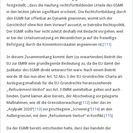
festgestellt, „dass die Häufung rechtsfortbildender Urteile des EGMR
in den letzten Jahren signifikant erscheint. Die Rechtsfortbildung durch
den EGMR hat offenbar an Dynamik gewonnen, womit sich der
Gerichtshof ohne Not dem Vorwurf aussetzt, er betreibe Rechtspolitik.
Der EGMR sollte hier nicht zuletzt deshalb mit Bedacht vorgehen, weil
er bei der Urteilsumsetzung im Wesentlichen ja auf die freiwillige
Befolgung durch die Konventionsstaaten angewiesen ist.
[111]
In diesem Zusammenhang kommt dem (zu erwartenden) Beitritt der
EU zur EMRK eine grundlegende Bedeutung zu, da die EU damit der
Judikatur des EGMR direkt unterworfen wäre. Nach einem Beitritt
würde zB das nun über Art. 52 Abs. 3 der EU-Grundrechte-Charta als
Auslegungsmaßstab für die EU-Grundrechte heranzuziehende
„
Refoulement-Verbot
“ aus Art. 3 EMRK unmittelbar gelten und auch
binden. Damit kämen aber bereits, der Abschiebung vorgelagerte
Maßnahmen, wie zB die Grenzüberwachung
[112]
oder das im
„Asylpakt 2020“
[113]
vorgeschlagene „Screening“
[114]
an den
Außengrenzen, mit dem „Refoulement-Verbot“ in Konflikt.
[115]
Da der EGMR bereits entschieden hatte, dass das Handeln der