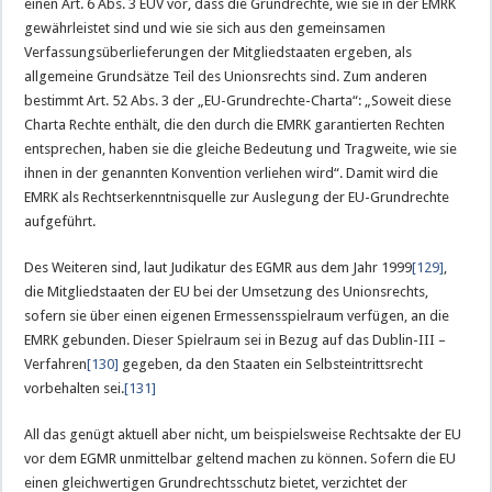
einen Art. 6 Abs. 3 EUV vor, dass die Grundrechte, wie sie in der EMRK
gewährleistet sind und wie sie sich aus den gemeinsamen
Verfassungsüberlieferungen der Mitgliedstaaten ergeben, als
allgemeine Grundsätze Teil des Unionsrechts sind. Zum anderen
bestimmt Art. 52 Abs. 3 der „EU-Grundrechte-Charta“: „Soweit diese
Charta Rechte enthält, die den durch die EMRK garantierten Rechten
entsprechen, haben sie die gleiche Bedeutung und Tragweite, wie sie
ihnen in der genannten Konvention verliehen wird“. Damit wird die
EMRK als Rechtserkenntnisquelle zur Auslegung der EU-Grundrechte
aufgeführt.
Des Weiteren sind, laut Judikatur des EGMR aus dem Jahr 1999
[129]
,
die Mitgliedstaaten der EU bei der Umsetzung des Unionsrechts,
sofern sie über einen eigenen Ermessensspielraum verfügen, an die
EMRK gebunden. Dieser Spielraum sei in Bezug auf das Dublin-III –
Verfahren
[130]
gegeben, da den Staaten ein Selbsteintrittsrecht
vorbehalten sei.
[131]
All das genügt aktuell aber nicht, um beispielsweise Rechtsakte der EU
vor dem EGMR unmittelbar geltend machen zu können. Sofern die EU
einen gleichwertigen Grundrechtsschutz bietet, verzichtet der