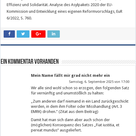
Effizienz und Solidarität. Analyse des Asylpakets 2020 der EU-
Kommission und Entwicklung eines eigenen Reformvorschlags, EuR
6/2022, S. 760.
Ein Kommentar vorhanden
Mein Name fällt mir grad nicht mehr ein
Samstag, 6. September 2025 von 17:00
Wir alle sind wohl schon so erzogen, den folgenden Satz
für vernünftig und unumstößlich zu halten:
„Zum anderen darf niemand in ein Land zurückgeschickt
werden, in dem ihm Folter oder Misshandlung (Art. 3
EMRK) drohen.“ (Zitat aus dem Beitrag)
Damit hat man sich dann aber auch schon der
(möglichen) Konsequenz des Satzes „Fiat iustitia, et
pereat mundus“ ausgeliefert.