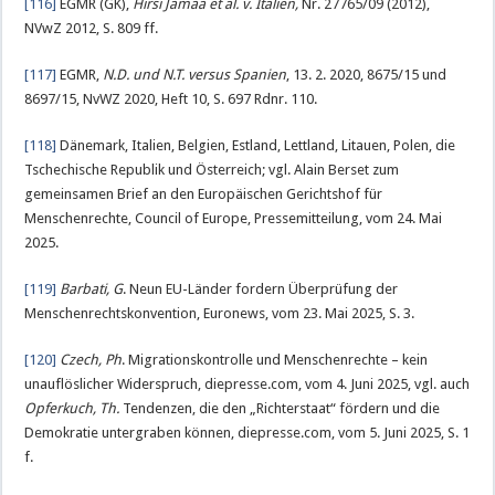
[116]
EGMR (GK),
Hirsi Jamaa et al. v. Italien,
Nr. 27765/09 (2012),
NVwZ 2012, S. 809 ff.
[117]
EGMR,
N.D. und N.T. versus Spanien
, 13. 2. 2020, 8675/15 und
8697/15, NvWZ 2020, Heft 10, S. 697 Rdnr. 110.
[118]
Dänemark, Italien, Belgien, Estland, Lettland, Litauen, Polen, die
Tschechische Republik und Österreich; vgl. Alain Berset zum
gemeinsamen Brief an den Europäischen Gerichtshof für
Menschenrechte, Council of Europe, Pressemitteilung, vom 24. Mai
2025.
[119]
Barbati, G
. Neun EU-Länder fordern Überprüfung der
Menschenrechtskonvention, Euronews, vom 23. Mai 2025, S. 3.
[120]
Czech, Ph
. Migrationskontrolle und Menschenrechte – kein
unauflöslicher Widerspruch, diepresse.com, vom 4. Juni 2025, vgl. auch
Opferkuch, Th.
Tendenzen, die den „Richterstaat“ fördern und die
Demokratie untergraben können, diepresse.com, vom 5. Juni 2025, S. 1
f.