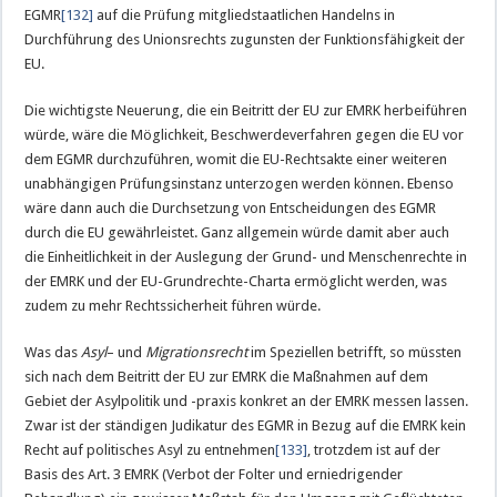
EGMR
[132]
auf die Prüfung mitgliedstaatlichen Handelns in
Durchführung des Unionsrechts zugunsten der Funktionsfähigkeit der
EU.
Die wichtigste Neuerung, die ein Beitritt der EU zur EMRK herbeiführen
würde, wäre die Möglichkeit, Beschwerdeverfahren gegen die EU vor
dem EGMR durchzuführen, womit die EU-Rechtsakte einer weiteren
unabhängigen Prüfungsinstanz unterzogen werden können. Ebenso
wäre dann auch die Durchsetzung von Entscheidungen des EGMR
durch die EU gewährleistet. Ganz allgemein würde damit aber auch
die Einheitlichkeit in der Auslegung der Grund- und Menschenrechte in
der EMRK und der EU-Grundrechte-Charta ermöglicht werden, was
zudem zu mehr Rechtssicherheit führen würde.
Was das
Asyl
– und
Migrationsrecht
im Speziellen betrifft, so müssten
sich nach dem Beitritt der EU zur EMRK die Maßnahmen auf dem
Gebiet der Asylpolitik und -praxis konkret an der EMRK messen lassen.
Zwar ist der ständigen Judikatur des EGMR in Bezug auf die EMRK kein
Recht auf politisches Asyl zu entnehmen
[133]
, trotzdem ist auf der
Basis des Art. 3 EMRK (Verbot der Folter und erniedrigender