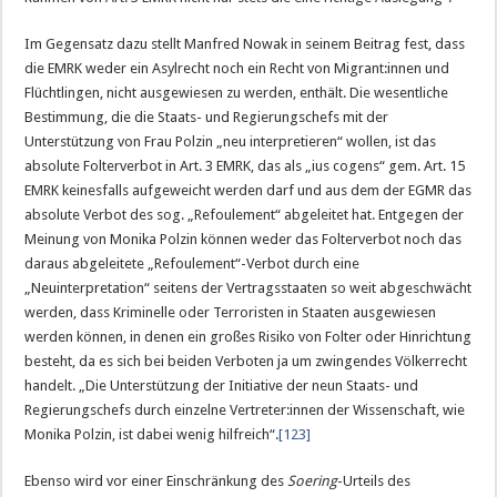
Im Gegensatz dazu stellt Manfred Nowak in seinem Beitrag fest, dass
die EMRK weder ein Asylrecht noch ein Recht von Migrant:innen und
Flüchtlingen, nicht ausgewiesen zu werden, enthält. Die wesentliche
Bestimmung, die die Staats- und Regierungschefs mit der
Unterstützung von Frau Polzin „neu interpretieren“ wollen, ist das
absolute Folterverbot in Art. 3 EMRK, das als „ius cogens“ gem. Art. 15
EMRK keinesfalls aufgeweicht werden darf und aus dem der EGMR das
absolute Verbot des sog. „Refoulement“ abgeleitet hat. Entgegen der
Meinung von Monika Polzin können weder das Folterverbot noch das
daraus abgeleitete „Refoulement“-Verbot durch eine
„Neuinterpretation“ seitens der Vertragsstaaten so weit abgeschwächt
werden, dass Kriminelle oder Terroristen in Staaten ausgewiesen
werden können, in denen ein großes Risiko von Folter oder Hinrichtung
besteht, da es sich bei beiden Verboten ja um zwingendes Völkerrecht
handelt. „Die Unterstützung der Initiative der neun Staats- und
Regierungschefs durch einzelne Vertreter:innen der Wissenschaft, wie
Monika Polzin, ist dabei wenig hilfreich“.
[123]
Ebenso wird vor einer Einschränkung des
Soering
-Urteils des