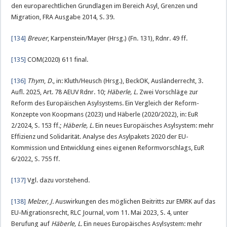
den europarechtlichen Grundlagen im Bereich Asyl, Grenzen und
Migration, FRA Ausgabe 2014, S. 39.
[134]
Breuer
, Karpenstein/Mayer (Hrsg.) (Fn. 131), Rdnr. 49 ff.
[135]
COM(2020) 611 final.
[136]
Thym
,
D.
, in: Kluth/Heusch (Hrsg.), BeckOK, Ausländerrecht, 3.
Aufl. 2025, Art. 78 AEUV Rdnr. 10;
Häberle, L.
Zwei Vorschläge zur
Reform des Europäischen Asylsystems. Ein Vergleich der Reform-
Konzepte von Koopmans (2023) und Häberle (2020/2022), in: EuR
2/2024, S. 153 ff.;
Häberle, L.
Ein neues Europäisches Asylsystem: mehr
Effizienz und Solidarität. Analyse des Asylpakets 2020 der EU-
Kommission und Entwicklung eines eigenen Reformvorschlags, EuR
6/2022, S. 755 ff.
[137]
Vgl. dazu vorstehend.
[138]
Melzer, J.
Auswirkungen des möglichen Beitritts zur EMRK auf das
EU-Migrationsrecht, RLC Journal, vom 11. Mai 2023, S. 4, unter
Berufung auf
Häberle, L.
Ein neues Europäisches Asylsystem: mehr