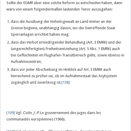
Sollte der EGMR über eine solche Reform zu entscheiden haben, dann
wäre von einem folgendermaßen lautenden Tenor auszugehen:
dass die Ausübung der Hoheitsgewalt an Land immer an der
Grenze beginne, unabhängig davon, wo der betreffende Staat
Sperranlagen errichtet haben mag;
dass das Verbot erniedrigender Behandlung (Art. 3 EMRK) und der
(ungerechtfertigten) Freiheitsentziehung (Art. 5 Abs. 1 EMRK) auch
bei Geflüchteten im Flughafen-Transitbereich gelte, sowie ebenso in
Aufnahmezentren;
dass vor jeder Abschiebung im Hinblick auf Art. 3 EMRK auch
hinreichend zu prüfen sei, ob im Aufnahmestaat das Asylsystem
zugänglich und zuverlässig ist.
[138]
[109]
Vgl.
Colin, J.-P.
Le gouvernement des juges dans les
communautés européennes (1966).