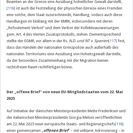
Beamten an der Grenze eine Ausübung hoheitlicher Gewalt darstellt,
[116]
ist auch die Feststellung der physischen Einreise eines Fremden
eine solche, dem Staat zuzurechnende, Handlung, sodass auch diese
Handlungen im Einklang mit der EMRK, insbesondere mit deren
„Refoulement-Verbot“ und dem Verbot der Kollektivausweisungen
gem. Art. 4 des Vierten Zusatzprotokolls, stehen. Dementsprechend
stellte der EGMR, vor allem in der Rs.
N.D. und NT v. Spanien
[117]
fest,
dass das Handeln der nationalen Grenzpolizei auch außerhalb des
nationalen Territoriums eine Ausübung von Hoheitsgewalt darstelle,
da der besondere Zusammenhang mit der Migration keinen
rechtsfreien Raum rechtfertigen könne.
Der „offene Brief“ von neun EU-Mitgliedstaaten vom 22. Mai
2025
Auf Initiative der dänischen Ministerpräsidentin Mette Frederiksen und
der italienischen Ministerpräsidentin Giorgia Meloni veröffentlichten
am 22. Mai 2025 neun europäische Staats- und Regierungschefs
[118]
einen gemeinsamen „
offenen Brief
“ – mit unklarer Adressierung – in