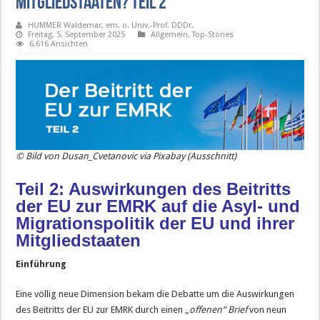
Mitgliedstaaten? TEIL 2
HUMMER Waldemar, em. o. Univ.-Prof. DDDr.
Freitag, 5. September 2025
Allgemein
,
Top-Stories
6,616 Ansichten
© Bild von Dusan_Cvetanovic via Pixabay (Ausschnitt)
Teil 2: Auswirkungen des Beitritts
der EU zur EMRK auf die Asyl- und
Migrationspolitik der EU und ihrer
Mitgliedstaaten
Einführung
Eine völlig neue Dimension bekam die Debatte um die Auswirkungen
des Beitritts der EU zur EMRK durch einen „
offenen“ Brief
von neun