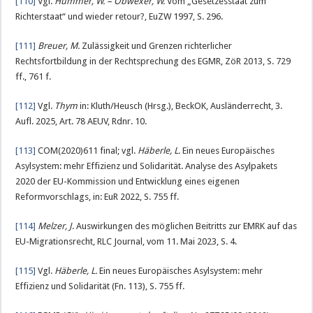
[110]
Vgl.
Hummer, W. – Obwexer, W.
Vom „Gesetzesstaat zum
Richterstaat“ und wieder retour?, EuZW 1997, S. 296.
[111]
Breuer, M.
Zulässigkeit und Grenzen richterlicher
Rechtsfortbildung in der Rechtsprechung des EGMR, ZöR 2013, S. 729
ff., 761 f.
[112]
Vgl.
Thym
in: Kluth/Heusch (Hrsg.), BeckOK, Ausländerrecht, 3.
Aufl. 2025, Art. 78 AEUV, Rdnr. 10.
[113]
COM(2020)611 final; vgl.
Häberle, L.
Ein neues Europäisches
Asylsystem: mehr Effizienz und Solidarität. Analyse des Asylpakets
2020 der EU-Kommission und Entwicklung eines eigenen
Reformvorschlags, in: EuR 2022, S. 755 ff.
[114]
Melzer, J
. Auswirkungen des möglichen Beitritts zur EMRK auf das
EU-Migrationsrecht, RLC Journal, vom 11. Mai 2023, S. 4.
[115]
Vgl.
Häberle, L.
Ein neues Europäisches Asylsystem: mehr
Effizienz und Solidarität (Fn. 113), S. 755 ff.