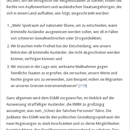
skizziert, um die Befugnisse der Mitgliedstaaten zu stärken, indem die
Rechte von Asylbewerbern und ausländischen Staatsangehörigen, die
sich in einem Land aufhalten, wie folgt, eingeschränkt werden:
„Mehr Spielraum auf nationaler Ebene, um zu entscheiden, wann
kriminelle Ausländer ausgewiesen werden sollen, wie zB in Fällen
von schweren Gewaltverbrechen oder Drogendelikten;
Wir brauchen mehr Freiheit bei der Entscheidung, wie unsere
Behörden zB kriminelle Ausländer, die nicht abgeschoben werden
können, verfolgen können; und
Wir müssen in der Lage sein, wirksame Maßnahmen gegen
feindliche Staaten zu ergreifen, die versuchen, unsere Werte und
Rechte gegen uns zu verwenden, zum Beispiel, indem sie Migranten
an unseren Grenzen instrumentalisieren“.
[119]
Ganz allgemein wird dem EGMR vorgeworfen, im Hinblick auf die
Ausweisung straffälliger Ausländer, die EMRK zu großzügig
auszulegen, was zum „Schutz der falschen Personen“ führe. Die
Judikatur des EGMR würde den politischen Gestaltungsspielraum der
neun Regierungen zu stark beschränken und so deren Möglichkeiten
beeinträchtigen, ihre Bevölkerungen entsprechend zu schützen. Dies