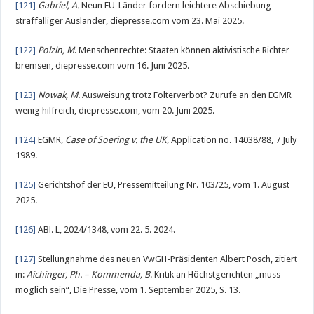
[121]
Gabriel, A.
Neun EU-Länder fordern leichtere Abschiebung
straffälliger Ausländer, diepresse.com vom 23. Mai 2025.
[122]
Polzin, M
. Menschenrechte: Staaten können aktivistische Richter
bremsen, diepresse.com vom 16. Juni 2025.
[123]
Nowak, M.
Ausweisung trotz Folterverbot? Zurufe an den EGMR
wenig hilfreich, diepresse.com, vom 20. Juni 2025.
[124]
EGMR,
Case of Soering v. the UK
, Application no. 14038/88, 7 July
1989.
[125]
Gerichtshof der EU, Pressemitteilung Nr. 103/25, vom 1. August
2025.
[126]
ABl. L, 2024/1348, vom 22. 5. 2024.
[127]
Stellungnahme des neuen VwGH-Präsidenten Albert Posch, zitiert
in:
Aichinger, Ph. – Kommenda, B
. Kritik an Höchstgerichten „muss
möglich sein“, Die Presse, vom 1. September 2025, S. 13.