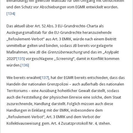
Behandlung) ein gewisser Maßstab für den Umgang mit Geflüchteten
und den Schutz vor Abschiebungen vom EGMR entwickelt worden.
[134]
Das aktuell über Art. 52 Abs. 3 EU-Grundrechte-Charta als
Auslegungsmaßstab für die EU-Grundrechte heranzuziehende
„Refoulement-Verbot“ aus Art. 3 EMRK, würde nach einem Beitritt
unmittelbar gelten und binden, sodass zB bereits vorgelagerte
Maßnahmen, wie zB die
Grenzüberwachung
und das im „Asylpakt
2020“
[135]
vorgeschlagene „
Screening
“, damit in Konflikt kommen
würden.
[136]
Wie bereits erwähnt
[137]
, hat der EGMR bereits entschieden, dass das
Handeln der nationalen Grenzpolizei – auch außerhalb des nationalen
Territoriums – eine Ausübung hoheitlicher Gewalt darstellt, sodass
auch die Feststellung der physischen Einreise eine solche, dem Staat
zuzurechnende, Handlung darstellt. Folglich müssen auch diese
Handlungen in Einklang mit der EMRK, insbesondere dem
„Refoulement-Verbot“, Art. 3 EMRK und dem Verbot der
Kollektivausweisung gem. Art. 4 Zusatzprotokoll Nr. 4, stehen.