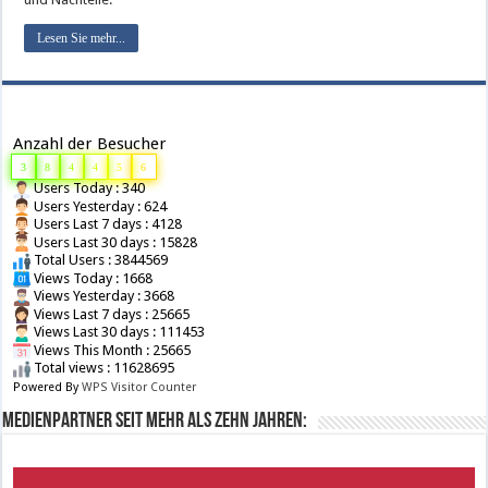
Lesen Sie mehr...
Anzahl der Besucher
3
8
4
4
5
6
Users Today : 340
Users Yesterday : 624
Users Last 7 days : 4128
Users Last 30 days : 15828
Total Users : 3844569
Views Today : 1668
Views Yesterday : 3668
Views Last 7 days : 25665
Views Last 30 days : 111453
Views This Month : 25665
Total views : 11628695
Powered By
WPS Visitor Counter
Medienpartner seit mehr als zehn Jahren: