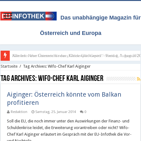
Das unabhängige Magazin für
Österreich und Europa
Kärnten: Neue Lizenzen für das „Kleine Glücksspiel“ - Freitag, 7. August 2
Alle Infos über Österreichs neues Glücksspiel-Gesetz / Stand 4. August 202
Startseite
/
Tag Archives: Wifo-Chef Karl Aiginger
Tag Archives:
Wifo-Chef Karl Aiginger
Aiginger: Österreich könnte vom Balkan
profitieren
Redaktion
Samstag, 25. Januar 2014
0
Soll die EU, die noch immer unter den Auswirkungen der Finanz- und
Schuldenkrise leidet, die Erweiterung vorantreiben oder nicht? Wifo-
Chef Karl Aiginger erläutert im Gespräch mit der EU-Infothek die Vor-
und Nachteile.