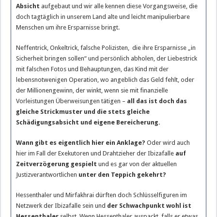
Absicht
aufgebaut und wir alle kennen diese Vorgangsweise, die
doch tagtäglich in unserem Land alte und leicht manipulierbare
Menschen um ihre Ersparnisse bringt.
Neffentrick, Onkeltrick, falsche Polizisten, die ihre Ersparnisse „in
Sicherheit bringen sollen“ und persönlich abholen, der Liebestrick
mit falschen Fotos und Behauptungen, das Kind mit der
lebensnotwenigen Operation, wo angeblich das Geld fehlt, oder
der Millionengewinn, der winkt, wenn sie mit finanzielle
Vorleistungen Überweisungen tätigen –
all das ist doch das
gleiche Strickmuster und die stets gleiche
Schädigungsabsicht und eigene Bereicherung.
Wann gibt es eigentlich hier ein Anklage?
Oder wird auch
hier im Fall der Exekutoren und Drahtzieher der Ibizafalle
auf
Zeitverzögerung gespielt
und es gar von der aktuellen
Justizverantwortlichen
unter den Teppich gekehrt?
Hessenthaler und Mirfakhrai dürften doch Schlüsselfiguren im
Netzwerk der Ibizafalle sein und
der Schwachpunkt wohl ist
Hessenthaler
selbst. Wenn Hessenthaler auspackt, falls er etwas