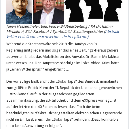
Julian Hessenthaler, Bild: Polizei Bildbearbeitung / RA Dr. Ramin
Mirfakhrai, Bild: Facebook / Symbolbild: Schattengesichter (
Abstrakt
Vektor erstellt von macrovector – de.freepik.com)
Während die Staatsanwälte seit 2019 die Handys von Ex-
Regierungsmitgliedern und sogar das eines Zeitungs-Herausgebers
auswerten, bleibt das Mobiltelefon des Anwalts Dr. Ramin Mirfakhrai
unter Verschluss. Der Haupttatverdächtige im Ibiza-Video-Krimi hätte
ja „einen Widerspruch” eingebracht …
Der vorläufige Endbericht der „Soko Tape” des Bundeskriminalamts
zum größten Politik-Krimi der II. Republik deckt einen ungeheuerlichen
Justiz-Skandal auf: In der ausgezeichnet gegliederten
Zusammenfassung, die EU-Infothek und dem eXXpress vorliegt, ist
auf der letzten der 40 Seiten zu lesen, dass “sich die beim
beschuldigten Mirfakhrai sichergestellten elektronischen Gegenstände
nicht im Einflussbereich der „Soko Tape“ befinden. „Dazu konnte bis
dato keine Auswertung erfolgen”.