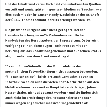
Und der Inhalt wird vermutlich bald von unbekannten Quellen
verteilt und wenig später in gewissen Medien auftauchen, wie
dies auch mit den brisanten Handy-Nachrichten des Ex-Chefs
der ÖBAG, Thomas Schmid, bereits erledigt worden ist.
Die Justiz hat übrigens auch nicht gezögert, bei der
Hausdurchsuchung im oe24-Medienhaus sämtliche
Handydaten des Herausgebers der Tageszeitung Österreich,
Wolfgang Fellner, abzusaugen – sein Protest mit der
Berufung auf das Redaktionsgeheimnis und auf seinen Status
als Journalist war dem Staatsanwalt egal.
“
Dass im Ibiza-Video-Krimi die Mobiltelefone der
mutmaßlichen Tatverdächtigen nicht ausgewertet werden,
fällt nun schon auf”, kritisiert auch Gert Schmidt von EU-
Infothek. So seien auch die vielen Chat-Nachrichten auf den
Mobiltelefonen des zweiten Haupttatverdächtigen, Julian
Hessenthaler, nicht abgesaugt worden – und sie finden sich
auch nicht im Ermittlungsakt. Hessenthaler steht noch
immer wegen angeblicher massiver Drogendelikte als