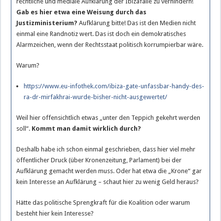
rechtliche und mediale Aufklärung der Ibizafalle zu verhindern!
Gab es hier etwa eine Weisung durch das
Justizministerium?
Aufklärung bitte! Das ist den Medien nicht
einmal eine Randnotiz wert. Das ist doch ein demokratisches
Alarmzeichen, wenn der Rechtsstaat politisch korrumpierbar wäre.
Warum?
https://www.eu-infothek.com/ibiza-gate-unfassbar-handy-des-
ra-dr-mirfakhrai-wurde-bisher-nicht-ausgewertet/
Weil hier offensichtlich etwas „unter den Teppich gekehrt werden
soll“.
Kommt man damit wirklich durch?
Deshalb habe ich schon einmal geschrieben, dass hier viel mehr
öffentlicher Druck (über Kronenzeitung, Parlament) bei der
Aufklärung gemacht werden muss. Oder hat etwa die „Krone“ gar
kein Interesse an Aufklärung – schaut hier zu wenig Geld heraus?
Hätte das politische Sprengkraft für die Koalition oder warum
besteht hier kein Interesse?