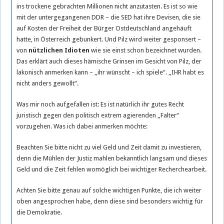
ins trockene gebrachten Millionen nicht anzutasten. Es ist so wie
mit der untergegangenen DDR – die SED hat ihre Devisen, die sie
auf Kosten der Freiheit der Bürger Ostdeutschland angehäuft
hatte, in Österreich gebunkert. Und Pilz wird weiter gesponsert –
von
nützlichen Idioten
wie sie einst schon bezeichnet wurden.
Das erklärt auch dieses hämische Grinsen im Gesicht von Pilz, der
lakonisch anmerken kann – „ihr wünscht – ich spiele“. „IHR habt es
nicht anders gewollt“.
Was mir noch aufgefallen ist: Es ist natürlich ihr gutes Recht
juristisch gegen den politisch extrem agierenden „Falter“
vorzugehen. Was ich dabei anmerken möchte:
Beachten Sie bitte nicht zu viel Geld und Zeit damit zu investieren,
denn die Mühlen der Justiz mahlen bekanntlich langsam und dieses
Geld und die Zeit fehlen womöglich bei wichtiger Recherchearbeit.
Achten Sie bitte genau auf solche wichtigen Punkte, die ich weiter
oben angesprochen habe, denn diese sind besonders wichtig für
die Demokratie.