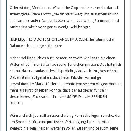
Oder ist die „Medienmeute“ und die Opposition nur mehr darauf
fixiert getreu dem Motto „die VP muss weg“ mit zu betreiben und
alles andere außer Acht zu lassen, weil es zu wenig Stimmung und
Aufmerksamkeit oder gar zu wenig Geld bringt?
HIER LIEGT ES DOCH SCHON LANGE IM ARGEN! Hier stimmt die
Balance schon lange nicht mehr.
Nebenbei finde ich es auch bemerkenswert, wie lange sie einen
Widerruf auf ihrer Seite noch veröffentlichen müssen. Das hat mich
einmal dazu veranlasst des Pilzprojekt „Zackzack“ zu „besuchen“.
Dabei ist mir aufgefallen, dass Peter Pilz der vormalige
„revolutionäre Marxist“, der Jahrzehnte von seinem Abgeordneten
mehr als fürstlich leben konnte, dass genau dieser für sein
destruktives „Zackzack“ – Projekt UM GELD – UM SPENDEN
BITTET!
Während sich Journallien über die tragikomische Figur Strache, der
um Spenden für seine juristische Verteidigung bittet, spotten,
geniest Pilz sein Treiben weiter in vollen Zügen und braucht seine