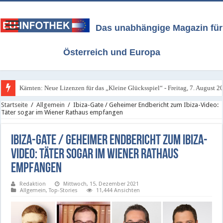
Das unabhängige Magazin für
Österreich und Europa
Kärnten: Neue Lizenzen für das „Kleine Glücksspiel“ - Freitag, 7. August 2
Alle Infos über Österreichs neues Glücksspiel-Gesetz / Stand 4. August 202
Startseite
/
Allgemein
/
Ibiza-Gate / Geheimer Endbericht zum Ibiza-Video:
Täter sogar im Wiener Rathaus empfangen
Ibiza-Gate / Geheimer Endbericht zum Ibiza-
Video: Täter sogar im Wiener Rathaus
empfangen
Redaktion
Mittwoch, 15. Dezember 2021
Allgemein
,
Top-Stories
11,444 Ansichten