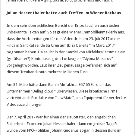
jenen von Politikern – ging das absolut problemlos und rasch.
Julian Hessenthaler hatte auch Treffen im Wiener Rathaus
In dem sehr übersichtlichen Bericht der Kripo tauchen auch bisher
unbekannte Fakten auf: So sagt eine Wiener Immobilienmaklerin aus,
dass die Vorbereitungen für den Videodreh am 23. Juli 2017 in der
Finca in Sant Rafael de Sa Creu auf Ibiza bereits “im März 2017”
begonnen haben. Da sei ihr in der Kanzlei von Mirfakhrai erstmals ein
(gefälschter?) Kontoauszug des Lockvogels “Alyona Makarov”
vorgelegt worden. Laut ihrer Zeugenaussage befanden sich auf
diesem Treuhandkonto mehrere Millionen Euro.
Am 31. März hätte dann Ramin Mirfakhrai 957,65 Euro an das
Unternehmen “Beling d.o.o.” überwiesen. Diese kroatische Firma
vertreibt auch Produkte von “LawMate”, also Equipment für verdeckte
Videoauzeichnungen.
Der 7. April 2017 war für einen der Haupttäter, den angeblichen
Sicherheits-Experten Julian Hessenthaler, dann ein großer Tag: Er
wurde vom FPÖ-Politiker Johann Gudenus sogar in dessen Büro im