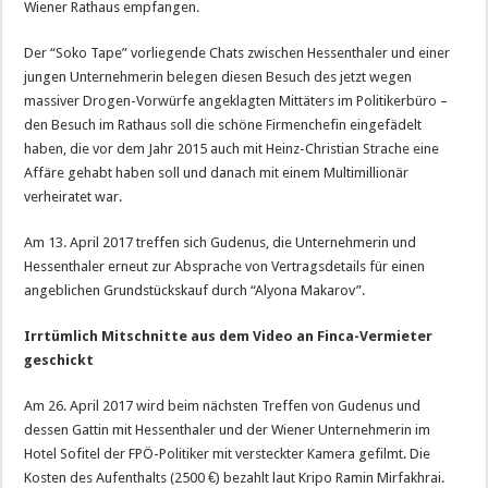
Wiener Rathaus empfangen.
Der “Soko Tape” vorliegende Chats zwischen Hessenthaler und einer
jungen Unternehmerin belegen diesen Besuch des jetzt wegen
massiver Drogen-Vorwürfe angeklagten Mittäters im Politikerbüro –
den Besuch im Rathaus soll die schöne Firmenchefin eingefädelt
haben, die vor dem Jahr 2015 auch mit Heinz-Christian Strache eine
Affäre gehabt haben soll und danach mit einem Multimillionär
verheiratet war.
Am 13. April 2017 treffen sich Gudenus, die Unternehmerin und
Hessenthaler erneut zur Absprache von Vertragsdetails für einen
angeblichen Grundstückskauf durch “Alyona Makarov”.
Irrtümlich Mitschnitte aus dem Video an Finca-Vermieter
geschickt
Am 26. April 2017 wird beim nächsten Treffen von Gudenus und
dessen Gattin mit Hessenthaler und der Wiener Unternehmerin im
Hotel Sofitel der FPÖ-Politiker mit versteckter Kamera gefilmt. Die
Kosten des Aufenthalts (2500 €) bezahlt laut Kripo Ramin Mirfakhrai.