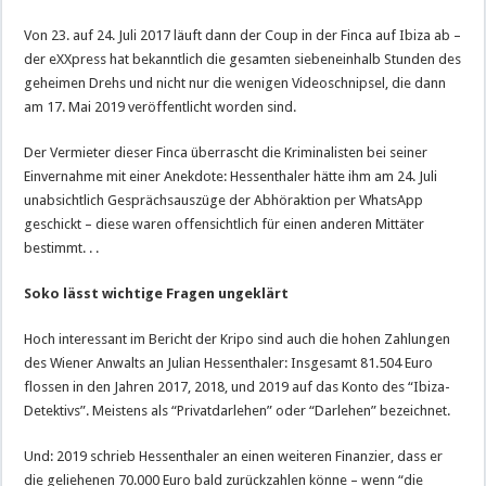
Von 23. auf 24. Juli 2017 läuft dann der Coup in der Finca auf Ibiza ab –
der eXXpress hat bekanntlich die gesamten siebeneinhalb Stunden des
geheimen Drehs und nicht nur die wenigen Videoschnipsel, die dann
am 17. Mai 2019 veröffentlicht worden sind.
Der Vermieter dieser Finca überrascht die Kriminalisten bei seiner
Einvernahme mit einer Anekdote: Hessenthaler hätte ihm am 24. Juli
unabsichtlich Gesprächsauszüge der Abhöraktion per WhatsApp
geschickt – diese waren offensichtlich für einen anderen Mittäter
bestimmt. . .
Soko lässt wichtige Fragen ungeklärt
Hoch interessant im Bericht der Kripo sind auch die hohen Zahlungen
des Wiener Anwalts an Julian Hessenthaler: Insgesamt 81.504 Euro
flossen in den Jahren 2017, 2018, und 2019 auf das Konto des “Ibiza-
Detektivs”. Meistens als “Privatdarlehen” oder “Darlehen” bezeichnet.
Und: 2019 schrieb Hessenthaler an einen weiteren Finanzier, dass er
die geliehenen 70.000 Euro bald zurückzahlen könne – wenn “die