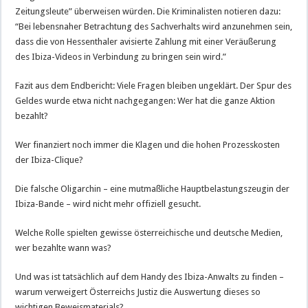
Zeitungsleute” überweisen würden. Die Kriminalisten notieren dazu:
“Bei lebensnaher Betrachtung des Sachverhalts wird anzunehmen sein,
dass die von Hessenthaler avisierte Zahlung mit einer Veräußerung
des Ibiza-Videos in Verbindung zu bringen sein wird.”
Fazit aus dem Endbericht: Viele Fragen bleiben ungeklärt. Der Spur des
Geldes wurde etwa nicht nachgegangen: Wer hat die ganze Aktion
bezahlt?
Wer finanziert noch immer die Klagen und die hohen Prozesskosten
der Ibiza-Clique?
Die falsche Oligarchin – eine mutmaßliche Hauptbelastungszeugin der
Ibiza-Bande – wird nicht mehr offiziell gesucht.
Welche Rolle spielten gewisse österreichische und deutsche Medien,
wer bezahlte wann was?
Und was ist tatsächlich auf dem Handy des Ibiza-Anwalts zu finden –
warum verweigert Österreichs Justiz die Auswertung dieses so
wichtigen Beweismaterials?