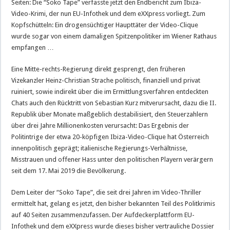
Seiten: Die “Soko Tape” verfasste jetzt den Endbericht zum Ibiza-
Video-Krimi, der nun EU-Infothek und dem eXXpress vorliegt. Zum
Kopfschütteln: Ein drogensüchtiger Haupttäter der Video-Clique
wurde sogar von einem damaligen Spitzenpolitiker im Wiener Rathaus
empfangen …
Eine Mitte-rechts-Regierung direkt gesprengt, den früheren
Vizekanzler Heinz-Christian Strache politisch, finanziell und privat
ruiniert, sowie indirekt über die im Ermittlungsverfahren entdeckten
Chats auch den Rücktritt von Sebastian Kurz mitverursacht, dazu die II.
Republik über Monate maßgeblich destabilisiert, den Steuerzahlern
über drei Jahre Millionenkosten verursacht: Das Ergebnis der
Politintrige der etwa 20-köpfigen Ibiza-Video-Clique hat Österreich
innenpolitisch geprägt; italienische Regierungs-Verhältnisse,
Misstrauen und offener Hass unter den politischen Playern verärgern
seit dem 17. Mai 2019 die Bevölkerung.
Dem Leiter der “Soko Tape”, die seit drei Jahren im Video-Thriller
ermittelt hat, gelang es jetzt, den bisher bekannten Teil des Politkrimis
auf 40 Seiten zusammenzufassen. Der Aufdeckerplattform EU-
Infothek und dem eXXpress wurde dieses bisher vertrauliche Dossier