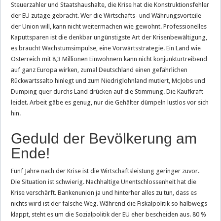
Steuerzahler und Staatshaushalte, die Krise hat die Konstruktionsfehler
der EU zutage gebracht. Wer die Wirtschafts- und Währungsvorteile
der Union will, kann nicht weitermachen wie gewohnt. Professionelles
Kaputtsparen ist die denkbar ungünstigste Art der Krisenbewältigung,
es braucht Wachstumsimpulse, eine Vorwärtsstrategie. Ein Land wie
Österreich mit 8,3 Millionen Einwohnern kann nicht konjunkturtreibend
auf ganz Europa wirken, zumal Deutschland einen gefährlichen
Rückwartssalto hinlegt und zum Niedriglohnland mutiert, McJobs und
Dumping quer durchs Land drücken auf die Stimmung. Die Kaufkraft
leidet. Arbeit gäbe es genug, nur die Gehälter dümpeln lustlos vor sich
hin.
Geduld der Bevölkerung am
Ende!
Fünf Jahre nach der Krise ist die Wirtschaftsleistung geringer zuvor.
Die Situation ist schwierig. Nachhaltige Unentschlossenheit hat die
Krise verschärft. Bankenunion ja und hinterher alles zu tun, dass es
nichts wird ist der falsche Weg. Während die Fiskalpolitik so halbwegs
klappt, steht es um die Sozialpolitik der EU eher bescheiden aus. 80 %