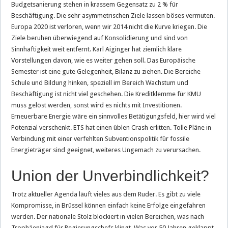
Budgetsanierung stehen in krassem Gegensatz zu 2 % für
Beschäftigung. Die sehr asymmetrischen Ziele lassen böses vermuten.
Europa 2020 ist verloren, wenn wir 2014 nicht die Kurve kriegen. Die
Ziele beruhen überwiegend auf Konsolidierung und sind von
Sinnhaftigkeit weit entfernt. Karl Aiginger hat ziemlich klare
Vorstellungen davon, wie es weiter gehen soll. Das Europäische
Semester ist eine gute Gelegenheit, Bilanz zu ziehen. Die Bereiche
Schule und Bildung hinken, speziell im Bereich Wachstum und
Beschäftigung ist nicht viel geschehen. Die Kreditklemme für KMU
muss gelöst werden, sonst wird es nichts mit Investitionen.
Erneuerbare Energie wäre ein sinnvolles Betätigungsfeld, hier wird viel
Potenzial verschenkt. ETS hat einen üblen Crash erlitten. Tolle Pläne in
Verbindung mit einer verfehlten Subventionspolitik für fossile
Energieträger sind geeignet, weiteres Ungemach zu verursachen.
Union der Unverbindlichkeit?
Trotz aktueller Agenda läuft vieles aus dem Ruder. Es gibt zu viele
Kompromisse, in Brüssel können einfach keine Erfolge eingefahren
werden. Der nationale Stolz blockiert in vielen Bereichen, was nach
Trophäenjagd für Regierungschefs klingt. Was vor 50 Jahren geklappt