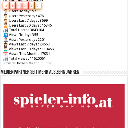
3
8
4
3
1
0
Users Today : 97
Users Yesterday : 476
Users Last 7 days : 3699
Users Last 30 days : 15346
Total Users : 3843104
Views Today : 355
Views Yesterday : 2201
Views Last 7 days : 24563
Views Last 30 days : 110458
Views This Month : 17031
Total views : 11620061
Powered By
WPS Visitor Counter
Medienpartner seit mehr als zehn Jahren: