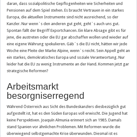
daran, dass sozialpolitische Gepflogenheiten wie Sicherheiten und
Pensionen auf dem Spiel stehen. Es braucht Vertrauen in ein starkes
Europa, die aktuellen Instrumente sind nicht ausreichend, so der
Kanzler. Nur wenn`s den anderen gut geht, geht`s auch uns gut.
Spontan fällt der Begriff Exportchancen. Ein klare Absage gibt es für
jene, die austreten oder die EU gar abschaffen wollen und wieder auf
eine eigene Währung spekulieren. Gäb`s die EU nicht, hätten wir jede
Woche eine Pleite der Marke Alpine, wenn`s reicht. Sein Appell geht an
ein starkes, demokratisches Europa und soziale Verantwortung. Nur
leider hat die EU zu wenig Instrumente an der Hand. Kommen jetzt gar
strategische Reformen?
Arbeitsmarkt
besorgniserregend
Während Österreich aus Sicht des Bundeskanzlers diesbezüglich gut
aufgestellt ist, hat es den Süden Europas voll erwischt. Die Jugend hat
keine Perspektiven. Joaquín Almunia erinnert sich an 1985. Damals
stand Spanien vor ähnlichen Problemen. Mit Reformen wurde die
überwiegend selbstgemachte Krise überwunden. Diesmal ist es