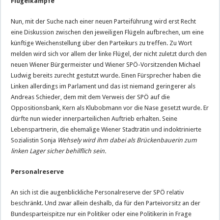
Flügelkämpfe
Nun, mit der Suche nach einer neuen Parteiführung wird erst Recht
eine Diskussion zwischen den jeweiligen Flügeln aufbrechen, um eine
künftige Weichenstellung über den Parteikurs zu treffen. Zu Wort
melden wird sich vor allem der linke Flügel, der nicht zuletzt durch den
neuen Wiener Bürgermeister und Wiener SPÖ-Vorsitzenden Michael
Ludwig bereits zurecht gestutzt wurde. Einen Fürsprecher haben die
Linken allerdings im Parlament und das ist niemand geringerer als
Andreas Schieder, dem mit dem Verweis der SPÖ auf die
Oppositionsbank, Kern als Klubobmann vor die Nase gesetzt wurde. Er
dürfte nun wieder innerparteilichen Auftrieb erhalten. Seine
Lebenspartnerin, die ehemalige Wiener Stadträtin und indoktrinierte
Sozialistin Sonja
Wehsely wird ihm dabei als Brückenbauerin zum
linken Lager sicher behilflich sein.
Personalreserve
An sich ist die augenblickliche Personalreserve der SPÖ relativ
beschränkt. Und zwar allein deshalb, da für den Parteivorsitz an der
Bundesparteispitze nur ein Politiker oder eine Politikerin in Frage