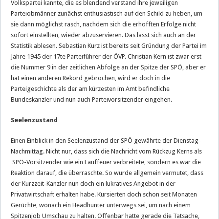
Volkspartei kannte, die es blendend verstand ihre jeweiligen
Parteiobmänner zunächst enthusiastisch auf den Schild zu heben, um
sie dann möglichst rasch, nachdem sich die erhofften Erfolge nicht
sofort einstellten, wieder abzuservieren. Das lässt sich auch an der
Statistik ablesen. Sebastian Kurz ist bereits seit Gründung der Partei im
Jahre 1945 der 17te Parteiführer der ÖVP. Christian Kern ist zwar erst
die Nummer 9 in der zeitlichen Abfolge an der Spitze der SPÖ, aber er
hat einen anderen Rekord gebrochen, wird er doch in die
Parteigeschichte als der am kürzesten im Amt befindliche
Bundeskanzler und nun auch Parteivorsitzender eingehen.
Seelenzustand
Einen Einblick in den Seelenzustand der SPÖ gewährte der Dienstag-
Nachmittag. Nicht nur, dass sich die Nachricht vom Rückzug Kerns als
SPÖ-Vorsitzender wie ein Lauffeuer verbreitete, sondern es war die
Reaktion darauf, die überraschte. So wurde allgemein vermutet, dass
der Kurzzeit-Kanzler nun doch ein lukratives Angebot in der
Privatwirtschaft erhalten habe. Kursierten doch schon seit Monaten
Gerüchte, wonach ein Headhunter unterwegs sei, um nach einem
Spitzenjob Umschau zu halten. Offenbar hatte gerade die Tatsache,