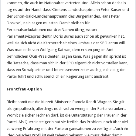
kommen, die auch im Nationalrat vertreten sind. Allein schon deshalb
lag es auf der Hand, dass Kärntens Landeshauptmann Peter Kaiser und
der Schon-bald-Landeshauptmann des Burgenlandes, Hans Peter
Doskozil, nein sagen mussten. Damit bleiben für
Personalspekulationen nur drei Namen übrig, wobei
Parlamentsvizepräsidentin Doris Bures auch schon abgewunken hat,
weil sie sich nicht die Kärrnerarbeit eines Umbaus der SPÖ antun will.
Was man nicht von Wolfgang Katzian, dem ersten jung im Amt
befindlichen ÖGB-Präsidenten, sagen kann. Was gegen ihn spricht ist
die Tatsache, dass man sich in der SPÖ eigentlich nicht vorstellen kann,
dass ein Sozialpartner und Interessensvertreter auch gleichzeitig die
Partei führt und schlussendlich ein Regierungsamt anstrebt.
Frontfrau-Option
Bleibt somit nur die Kurzeit-Ministerin Pamela Rendi-Wagner. Sie gilt
als sympathisch, allerdings noch viel zu wenig in der Partei verankert.
Womit sie sicher rechnen darf, ist die Unterstützung der Frauen in der
Partei. Als Quereinsteigerin hat sie freilich das Problem, noch über viel
zu wenig Erfahrung mit der Parteiorganisationen zu verfügen. Auch ihr
ideologisches Profil ist weitgehend bekannt. Sie muss daher damit