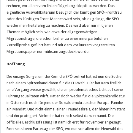
rechnen, vor allem vom linken Flügel abgeklopft zu werden. Das
eigentliche Auswahlkriterium bezüglich der künftigen SPÖ-Frontfrau
oder des künftigen Front-Mannes wird sein, ob es gelingt, die SPÖ
wieder mehrheitsfähig zu machen. Das wird aber nur mit jenen
Themen möglich sein, wie etwa der allgegenwärtigen
Migrationsfrage, die schon bisher zu einer innerparteilichen
Zerreißprobe geführt hat und mit dem vor kurzem vorgestellten
Migrationspapier nur mühsam zugedeckt wurde.
Hoffnung
Die einzige Sorge, um die Kern die SPÖ befreit hat, ist nun die Suche
nach einem Spitzenkandidaten für die EU-Wahl. Hier hat Kern freilich
eine Vorgangsweise gewählt, die ein problematisches Licht auf seine
Führungsqualitäten wirft. Hat er doch weder für die Spitzenkandidatur
in Österreich noch für jene der Sozialdemokratischen Europa-Familie
ein Mandat. Und nicht einmal einen Freundeskreis, der hinter ihm steht
und ihn protegiert. Vielmehr hat er sich selbst dazu ernannt. Die
offizielle Beschlussfassung ist nämlich erst für November angesagt.
Einerseits beim Parteitag der SPÖ, wo nun vor allem die Neuwahl des