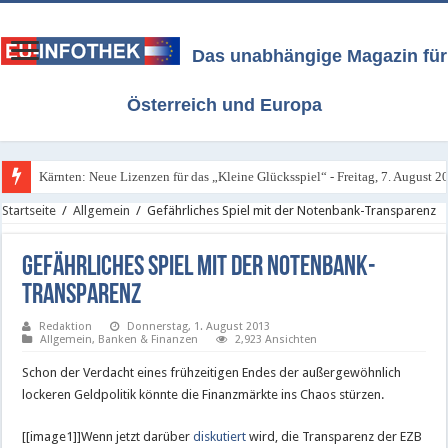
Das unabhängige Magazin für
Österreich und Europa
Kärnten: Neue Lizenzen für das „Kleine Glücksspiel“ - Freitag, 7. August 2
Startseite
/
Allgemein
/
Gefährliches Spiel mit der Notenbank-Transparenz
Gefährliches Spiel mit der Notenbank-
Transparenz
Redaktion
Donnerstag, 1. August 2013
Allgemein
,
Banken & Finanzen
2,923 Ansichten
Schon der Verdacht eines frühzeitigen Endes der außergewöhnlich
lockeren Geldpolitik könnte die Finanzmärkte ins Chaos stürzen.
[[image1]]Wenn jetzt darüber
diskutiert
wird, die Transparenz der EZB