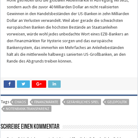
Höhe getrieben und die globalen Aktienmärkte in Aufregung versetzt,
sondern auch die zuvor 40 Milliarden Dollar an nicht realisierten
Gewinnen in den Handelsbeständen der US-Banken in zehn Milliarden
Dollar an Verlusten verwandelt. Weil aber gerade die schwächsten
europäischen Banken die höchsten Bestände an Staatsanleihen
vorweisen, würde wohl jedes unbedachte Wort eines EZB-Bankers an
den Finanzmärkten für Hysterie sorgen und das europäische
Bankensystem, das immerhin ein Mehrfaches an Anleihebeständen
hält als die mittlerweile halbwegs sanierten US-Großbanken, an den
Rande des Abgrunds treiben können.
Tags
CHAOS
FINANZMÄRKTE
GEFÄHRLICHES SPIEL
GELDPOLITIK
NOTENBANK-TRANSPARENZ
Schreibe einen Kommentar