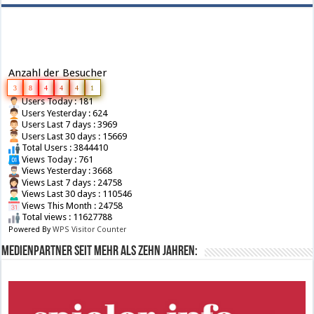
Anzahl der Besucher
3
8
4
4
4
1
Users Today : 181
Users Yesterday : 624
Users Last 7 days : 3969
Users Last 30 days : 15669
Total Users : 3844410
Views Today : 761
Views Yesterday : 3668
Views Last 7 days : 24758
Views Last 30 days : 110546
Views This Month : 24758
Total views : 11627788
Powered By
WPS Visitor Counter
Medienpartner seit mehr als zehn Jahren: