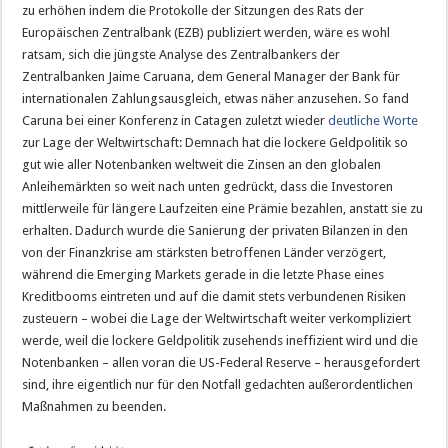
zu erhöhen indem die Protokolle der Sitzungen des Rats der
Europäischen Zentralbank (EZB) publiziert werden, wäre es wohl
ratsam, sich die jüngste Analyse des Zentralbankers der
Zentralbanken Jaime Caruana, dem General Manager der Bank für
internationalen Zahlungsausgleich, etwas näher anzusehen. So fand
Caruna bei einer Konferenz in Catagen zuletzt wieder
deutliche Worte
zur Lage der Weltwirtschaft: Demnach hat die lockere Geldpolitik so
gut wie aller Notenbanken weltweit die Zinsen an den globalen
Anleihemärkten so weit nach unten gedrückt, dass die Investoren
mittlerweile für längere Laufzeiten eine Prämie bezahlen, anstatt sie zu
erhalten. Dadurch wurde die Sanierung der privaten Bilanzen in den
von der Finanzkrise am stärksten betroffenen Länder verzögert,
während die Emerging Markets gerade in die letzte Phase eines
Kreditbooms eintreten und auf die damit stets verbundenen Risiken
zusteuern – wobei die Lage der Weltwirtschaft weiter verkompliziert
werde, weil die lockere Geldpolitik zusehends ineffizient wird und die
Notenbanken – allen voran die US-Federal Reserve – herausgefordert
sind, ihre eigentlich nur für den Notfall gedachten außerordentlichen
Maßnahmen zu beenden.