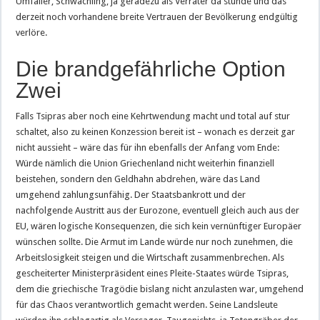
Umfaller, Schwächling, ja geradezu als Verräter da stünde und das
derzeit noch vorhandene breite Vertrauen der Bevölkerung endgültig
verlöre.
Die brandgefährliche Option
Zwei
Falls Tsipras aber noch eine Kehrtwendung macht und total auf stur
schaltet, also zu keinen Konzession bereit ist – wonach es derzeit gar
nicht aussieht – wäre das für ihn ebenfalls der Anfang vom Ende:
Würde nämlich die Union Griechenland nicht weiterhin finanziell
beistehen, sondern den Geldhahn abdrehen, wäre das Land
umgehend zahlungsunfähig. Der Staatsbankrott und der
nachfolgende Austritt aus der Eurozone, eventuell gleich auch aus der
EU, wären logische Konsequenzen, die sich kein vernünftiger Europäer
wünschen sollte. Die Armut im Lande würde nur noch zunehmen, die
Arbeitslosigkeit steigen und die Wirtschaft zusammenbrechen. Als
gescheiterter Ministerpräsident eines Pleite-Staates würde Tsipras,
dem die griechische Tragödie bislang nicht anzulasten war, umgehend
für das Chaos verantwortlich gemacht werden. Seine Landsleute