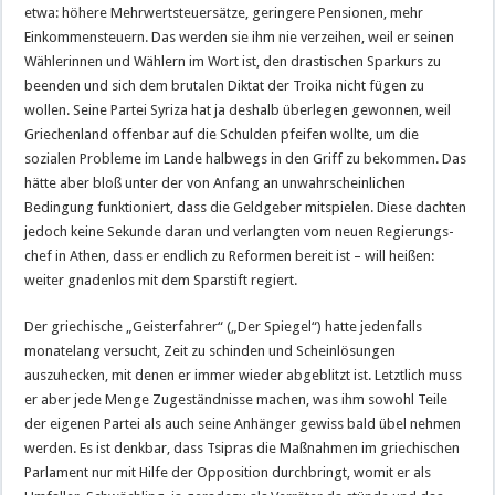
etwa: höhere Mehrwertsteuersätze, geringere Pensionen, mehr
Einkommensteuern. Das werden sie ihm nie verzeihen, weil er seinen
Wählerinnen und Wählern im Wort ist, den drastischen Sparkurs zu
beenden und sich dem brutalen Diktat der Troika nicht fügen zu
wollen. Seine Partei Syriza hat ja deshalb überlegen gewonnen, weil
Griechenland offenbar auf die Schulden pfeifen wollte, um die
sozialen Probleme im Lande halbwegs in den Griff zu bekommen. Das
hätte aber bloß unter der von Anfang an unwahrscheinlichen
Bedingung funktioniert, dass die Geldgeber mitspielen. Diese dachten
jedoch keine Sekunde daran und verlangten vom neuen Regierungs-
chef in Athen, dass er endlich zu Reformen bereit ist – will heißen:
weiter gnadenlos mit dem Sparstift regiert.
Der griechische „Geisterfahrer“ („Der Spiegel“) hatte jedenfalls
monatelang versucht, Zeit zu schinden und Scheinlösungen
auszuhecken, mit denen er immer wieder abgeblitzt ist. Letztlich muss
er aber jede Menge Zugeständnisse machen, was ihm sowohl Teile
der eigenen Partei als auch seine Anhänger gewiss bald übel nehmen
werden. Es ist denkbar, dass Tsipras die Maßnahmen im griechischen
Parlament nur mit Hilfe der Opposition durchbringt, womit er als