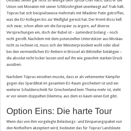
Deshalb sehen gar nicht so wenige dem Syriza-Chef nach, dass er die
Union seit Monaten mit seiner Schlitzohrigkeit unentwegt auf Trab hält.
Tsipras hat sich beispielsweise mehrmals mit Wladimir Putin getroffen,
was die EU-Kollegen bis zur Weißglut gereizt hat. Der Kreml-Boss ließ
sich zwar, schon allein um die Europäer zu ärgern, auf diverse
Versprechungen ein, doch der Rubel ist – zumindest bislang – noch
nicht gerollt. Nachdem mit dem potenziellen Unterstützer aus Moskau
nicht zu rechnen ist, muss sich der Ministerpräsident wohl oder übel
bei den vermeintlichen EU-Rettern in Brüssel als Bittsteller betätigen –
die absolut nicht locker lassen und auf ihn wie gewohnt starken Druck
ausüben.
Nachdem Tsipras einsehen musste, dass er als vehementer Kämpfer
gegen das Spardiktat im gesamten EU-Raum gescheitert ist und ein
weiterer Schuldenschnitt für Griechenland kein Thema mehr ist, steht
er vor einem doppelten Dilemma, aus dem es kaum einen Exit gibt.
Option Eins: Die harte Tour
Wenn das von ihm vorgelegte Belastungs- und Einsparungspaket von
den Nothelfern akzeptiert wird, bedeutet das für Tsipras‘ Landsleute