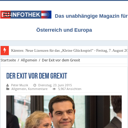
Das unabhängige Magazin für
Österreich und Europa
Kärnten: Neue Lizenzen für das „Kleine Glücksspiel“ - Freitag, 7. August 2
Alle Infos über Österreichs neues Glücksspiel-Gesetz / Stand 4. August 202
Startseite
/
Allgemein
/
Der Exit vor dem Grexit
Der Exit vor dem Grexit
Peter Muzik
Dienstag, 23. Juni 2015
Allgemein
,
Kommentare
5,967 Ansichten