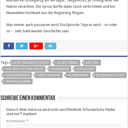
würden ihn schlagartig als Versager, Taugenichts, ja Totengräber der
Nation verachten. Die Syriza dürfte dann rasch zerbröckeln und bei
Neuwahlen hochkant aus der Regierung fliegen.
Was immer auch passieren wird: Die Episode Tsipras wird – so oder
so – sehr bald wieder Geschichte sein.
Tags
ACHT MILLIARDEN EURO
ALEXIS TSIPRAS
BRÜSSEL
DER EXIT VOR DEM GREXIT
ERGEBNISSE
EUROZONE
FINANZMINISTER
GRIECHENLAND
KOMMENTARE
REGIERUNGSCHEFS
SPARPROGRAMM
Schreibe einen Kommentar
Deine E-Mail-Adresse wird nicht veröffentlicht.
Erforderliche Felder
sind mit
*
markiert
Kommentar
*