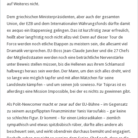
auf Weiteres nicht.
Dem griechischen Ministerpräsidenten, aber auch der gesamten
Union, der EZB und dem Internationalen Währungsfonds dürfte damit
ex aequo ein Etappensieg gelingen. Das ist kurzfristig zwar erfreulich,
heißt aber langfristig noch nicht allzu viel: Denn auf dieser Tour de
Force werden noch etliche Etappen zu meistern sein, die allesamt viel
Dramatik versprechen. EU-Boss Jean-Claude Juncker und die 27 Chefs
der Mitgliedsstaaten werden noch eine beträchtliche Nervenstärke
unter Beweis stellen müssen, bis die Hellenen aus ihrem Schlamassl
halbwegs heraus sein werden. Der Mann, um den sich alles dreht, wird
so lange wie möglich tapfer und mit allen Mätzchen für seine
Landsleute kämpfen – und um seinen Job sowieso. Für Tsipras ist es
allerdings eine Mission Impossible, bei der es nichts zu gewinnen gibt.
Als Polit-Newcomer macht er zwar auf der EU-Bühne – im Gegensatz
zu seinem ausgeflippten Finanzminister Yanis Varoufakis – gar keine
so schlechte Figur. Er kommt – für einen Linksradikalen – ziemlich
sympathisch und etwas spitzbübisch rüber, dürfte alles andere als
bescheuert sein, und wirkt obendrein durchaus bemüht und engagiert.