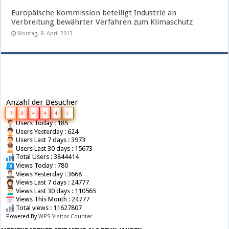
Europäische Kommission beteiligt Industrie an
Verbreitung bewährter Verfahren zum Klimaschutz
Montag, 8. April 2013
Anzahl der Besucher
3
8
4
4
4
1
Users Today : 185
Users Yesterday : 624
Users Last 7 days : 3973
Users Last 30 days : 15673
Total Users : 3844414
Views Today : 780
Views Yesterday : 3668
Views Last 7 days : 24777
Views Last 30 days : 110565
Views This Month : 24777
Total views : 11627807
Powered By
WPS Visitor Counter