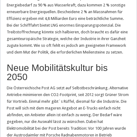
Energiebedarf zu 90 % aus Wasserkraft, dazu kommen 2 % sonstige
erneuerbare Energiequellen. Bescheidene 2 % an Massnahmen für
Effizienz ergeben mit 4,8 Milliarden Euro eine beträchtliche Summe.
Bei der Schifffahrt bietet LNG enormes Einsparungspotenzial. Die
Treibstoffrechnung könnte sich halbieren, doch braucht es dafür eine
gesamteuropäische Strategie, welche der Industrie in ihrer Ganzheit
zugute kommt. Wie so oft fehlt es jedoch am geeigneten Framework
und dem Mut der Politik, die erforderlichen Meilensteine zu setzen.
Neue Mobilitätskultur bis
2050
Die Österreichische Post AG setzt auf Selbstbeschränkung. Alternative
Antriebe minimieren den CO2-Footprint, seit 2012 sorgt Grüner Strom
für Vortrieb. Einmal mehr gibt`s Rüffel, diesmal für die Industrie. Die
Post will sich mit dem mageren Angebot an E-Trucks einfach nicht
abfinden, ein Anbieter allein ist einfach zu wenig. Der Bedarf wäre
gegeben, nur die Auswahl lässt zu wünschen. Dabei hat
Elektromobilität bei der Post bereits Tradition: Vor 100 Jahren wurde
der Austrodaimler mit Porsche Radnabenmotoren in Betrieb