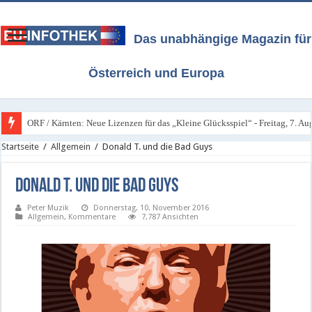
Das unabhängige Magazin für
Österreich und Europa
ORF / Kärnten: Neue Lizenzen für das „Kleine Glücksspiel“ - Freitag, 7. A
Startseite
/
Allgemein
/
Donald T. und die Bad Guys
Donald T. und die Bad Guys
Peter Muzik
Donnerstag, 10. November 2016
Allgemein
,
Kommentare
7,787 Ansichten