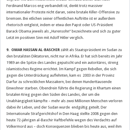
Ferdinand Marcos eng verbandelt ist, denkt trotz massiver
internationaler Proteste nicht daran, seine brutale Killer-Offensive zu
bremsen. Bei etlichen seiner öffentlichen Auftritte ist er außerdem
rhetorisch entgleist, indem er etwa den Papst oder US-Präsident
Barack Obama jeweils als „Hurensohn“ bezeichnete und sich zu guter
Letzt im positiven Sinn mit Adolf Hitler verglich.
9. OMAR HASSAN AL-BASCHIR
zählt als Staatspräsident im Sudan zu
den brutalsten Diktatoren, nicht nur in Afrika. Er hat sich bereits im Jahr
1989 an die Spitze des Landes geputscht und ein autoritäres, streng
islamistisches Regime errichtet. Im Kampf gegen Rebellen, die sich
gegen die Unterdrückung auflehnten, kam es 2003 in der Provinz
Darfur zu schrecklichen Massakern, bei denen Hunderttausende
Einwohner starben. Obendrein führte die Regierung in Khartum einen
brutalen Krieg gegen den Süden des Landes, der um die
Unabhängigkeit kämpfte – mehr als zwei Millionen Menschen verloren
dabei ihr Leben, und der Sudan wurde endgültig geteilt. Der
Internationale Strafgerichtshof in Den Haag stellte 2008 gegen den
heute 72-jährigen al-Baschir Haftbefehle wegen des Verdachts auf
Völkermord aus – doch Konsequenzen blieben bis heute aus, weil ihm