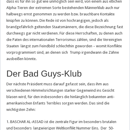
dass es für ihn so gut wie unmöglich sein wird, von einem aus etlichen
Alpha-Tieren der extremen Sorte bestehenden Männerklub auch nur
halbwegs ernst genommen zu werden bzw. brauchbare Kontakte
knüpfen zu können. Die Rede ist von hochrangigen, jedoch als
brandgefährlich geltenden Staatsmännern, die diese Bezeichnung fast
durchwegs gar nicht verdienen. Für diese Herrschaften, zu denen auch
die Paten des internationalen Terrorismus zählen, sind die Vereinigten
Staaten längst zum Feindbild schlechthin geworden – womit Konflikte
vorprogrammiert sind, an denen sich Trump irgendwann die Zähne
ausbeißen könnte.
Der Bad Guys-Klub
Der nächste Präsident muss darauf gefasst sein, dass ihm aus
verschiedenen Himmelsrichtungen starker Gegenwind ins Gesicht
blasen wird, für den insbesonders die hinlänglich bekannten anti-
amerikanischen Enfants Terribles sorgen werden. Das sind die
wichtigsten Zehn:
1. BASCHAR AL-ASSAD ist die zentrale Figur im besonders brutalen
und besonders langwierigen Weltkonflikt Nummer Eins. Der 50-