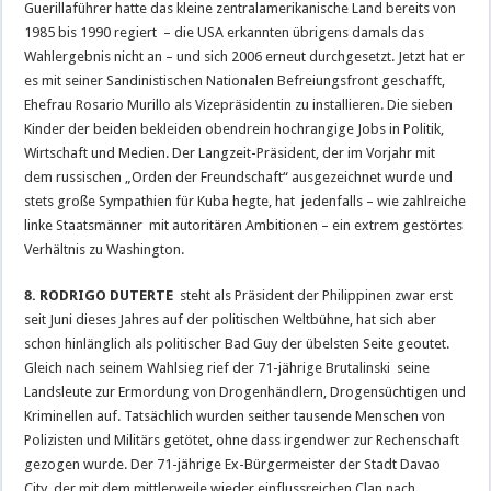
Guerillaführer hatte das kleine zentralamerikanische Land bereits von
1985 bis 1990 regiert – die USA erkannten übrigens damals das
Wahlergebnis nicht an – und sich 2006 erneut durchgesetzt. Jetzt hat er
es mit seiner Sandinistischen Nationalen Befreiungsfront geschafft,
Ehefrau Rosario Murillo als Vizepräsidentin zu installieren. Die sieben
Kinder der beiden bekleiden obendrein hochrangige Jobs in Politik,
Wirtschaft und Medien. Der Langzeit-Präsident, der im Vorjahr mit
dem russischen „Orden der Freundschaft“ ausgezeichnet wurde und
stets große Sympathien für Kuba hegte, hat jedenfalls – wie zahlreiche
linke Staatsmänner mit autoritären Ambitionen – ein extrem gestörtes
Verhältnis zu Washington.
8. RODRIGO DUTERTE
steht als Präsident der Philippinen zwar erst
seit Juni dieses Jahres auf der politischen Weltbühne, hat sich aber
schon hinlänglich als politischer Bad Guy der übelsten Seite geoutet.
Gleich nach seinem Wahlsieg rief der 71-jährige Brutalinski seine
Landsleute zur Ermordung von Drogenhändlern, Drogensüchtigen und
Kriminellen auf. Tatsächlich wurden seither tausende Menschen von
Polizisten und Militärs getötet, ohne dass irgendwer zur Rechenschaft
gezogen wurde. Der 71-jährige Ex-Bürgermeister der Stadt Davao
City, der mit dem mittlerweile wieder einflussreichen Clan nach