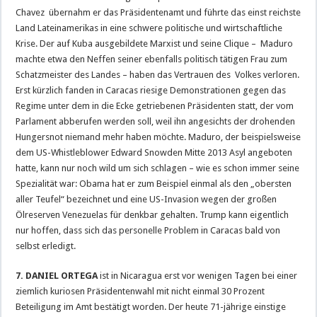
Chavez übernahm er das Präsidentenamt und führte das einst reichste
Land Lateinamerikas in eine schwere politische und wirtschaftliche
Krise. Der auf Kuba ausgebildete Marxist und seine Clique – Maduro
machte etwa den Neffen seiner ebenfalls politisch tätigen Frau zum
Schatzmeister des Landes – haben das Vertrauen des Volkes verloren.
Erst kürzlich fanden in Caracas riesige Demonstrationen gegen das
Regime unter dem in die Ecke getriebenen Präsidenten statt, der vom
Parlament abberufen werden soll, weil ihn angesichts der drohenden
Hungersnot niemand mehr haben möchte. Maduro, der beispielsweise
dem US-Whistleblower Edward Snowden Mitte 2013 Asyl angeboten
hatte, kann nur noch wild um sich schlagen – wie es schon immer seine
Spezialität war: Obama hat er zum Beispiel einmal als den „obersten
aller Teufel“ bezeichnet und eine US-Invasion wegen der großen
Ölreserven Venezuelas für denkbar gehalten. Trump kann eigentlich
nur hoffen, dass sich das personelle Problem in Caracas bald von
selbst erledigt.
7. DANIEL ORTEGA
ist in Nicaragua erst vor wenigen Tagen bei einer
ziemlich kuriosen Präsidentenwahl mit nicht einmal 30 Prozent
Beteiligung im Amt bestätigt worden. Der heute 71-jährige einstige