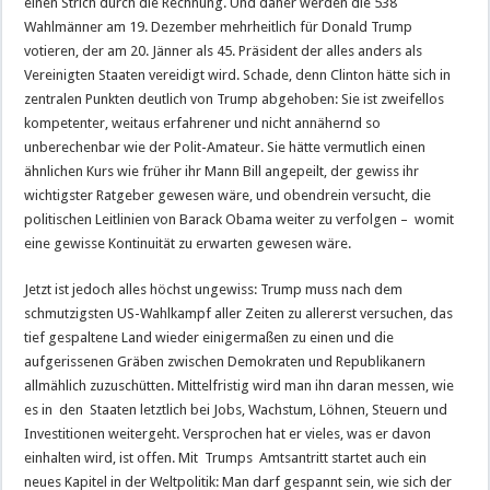
einen Strich durch die Rechnung. Und daher werden die 538
Wahlmänner am 19. Dezember mehrheitlich für Donald Trump
votieren, der am 20. Jänner als 45. Präsident der alles anders als
Vereinigten Staaten vereidigt wird. Schade, denn Clinton hätte sich in
zentralen Punkten deutlich von Trump abgehoben: Sie ist zweifellos
kompetenter, weitaus erfahrener und nicht annähernd so
unberechenbar wie der Polit-Amateur. Sie hätte vermutlich einen
ähnlichen Kurs wie früher ihr Mann Bill angepeilt, der gewiss ihr
wichtigster Ratgeber gewesen wäre, und obendrein versucht, die
politischen Leitlinien von Barack Obama weiter zu verfolgen – womit
eine gewisse Kontinuität zu erwarten gewesen wäre.
Jetzt ist jedoch alles höchst ungewiss: Trump muss nach dem
schmutzigsten US-Wahlkampf aller Zeiten zu allererst versuchen, das
tief gespaltene Land wieder einigermaßen zu einen und die
aufgerissenen Gräben zwischen Demokraten und Republikanern
allmählich zuzuschütten. Mittelfristig wird man ihn daran messen, wie
es in den Staaten letztlich bei Jobs, Wachstum, Löhnen, Steuern und
Investitionen weitergeht. Versprochen hat er vieles, was er davon
einhalten wird, ist offen. Mit Trumps Amtsantritt startet auch ein
neues Kapitel in der Weltpolitik: Man darf gespannt sein, wie sich der