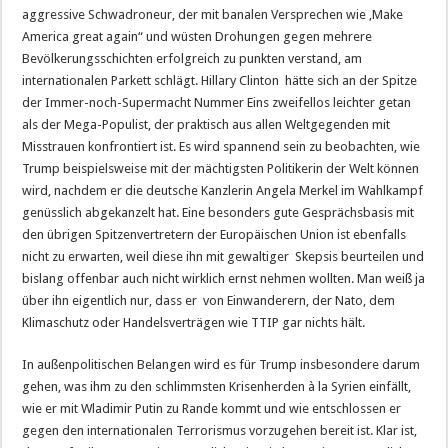
aggressive Schwadroneur, der mit banalen Versprechen wie ‚Make
America great again“ und wüsten Drohungen gegen mehrere
Bevölkerungsschichten erfolgreich zu punkten verstand, am
internationalen Parkett schlägt. Hillary Clinton hätte sich an der Spitze
der Immer-noch-Supermacht Nummer Eins zweifellos leichter getan
als der Mega-Populist, der praktisch aus allen Weltgegenden mit
Misstrauen konfrontiert ist. Es wird spannend sein zu beobachten, wie
Trump beispielsweise mit der mächtigsten Politikerin der Welt können
wird, nachdem er die deutsche Kanzlerin Angela Merkel im Wahlkampf
genüsslich abgekanzelt hat. Eine besonders gute Gesprächsbasis mit
den übrigen Spitzenvertretern der Europäischen Union ist ebenfalls
nicht zu erwarten, weil diese ihn mit gewaltiger Skepsis beurteilen und
bislang offenbar auch nicht wirklich ernst nehmen wollten. Man weiß ja
über ihn eigentlich nur, dass er von Einwanderern, der Nato, dem
Klimaschutz oder Handelsverträgen wie TTIP gar nichts hält.
In außenpolitischen Belangen wird es für Trump insbesondere darum
gehen, was ihm zu den schlimmsten Krisenherden à la Syrien einfällt,
wie er mit Wladimir Putin zu Rande kommt und wie entschlossen er
gegen den internationalen Terrorismus vorzugehen bereit ist. Klar ist,