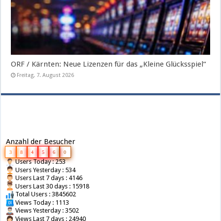
ORF / Kärnten: Neue Lizenzen für das „Kleine Glücksspiel“
Freitag, 7. August 2026
Anzahl der Besucher
3
8
4
5
6
0
Users Today : 253
Users Yesterday : 534
Users Last 7 days : 4146
Users Last 30 days : 15918
Total Users : 3845602
Views Today : 1113
Views Yesterday : 3502
Views Last 7 days : 24940