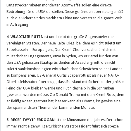
Langstreckenraketen montierten Atomwaffe sollen eine direkte
Bedrohung für die USA darstellen. Diese gefährden aber naturgemäß
auch die Sicherheit des Nachbarn China und versetzen die ganze Welt
in Aufregung.
4. WLADIMIR PUTIN
ist und bleibt der große Gegenspieler der
Vereinigten Staaten. Der neue Kalte Krieg, bei dem es nicht zuletzt um
Säbelrasseln in Europa geht, Der Kreml-Chef versucht nämlich mit
militärischen Engagements, etwa in Syrien, wo er Partei für den von
den USA gehassten Staatspräsidenten al-Assad ergreift, die nicht
zuletzt sanktionsbedingten wirtschaftlichen Schwächen seines Landes
zu kompensieren. US-General Curtis Scaparrotti ist als neuer NATO-
Oberbefehlshaber überzeugt, dass Russland mit Sicherheit der größte
Feind der USA bleiben werde und Putin deshalb in die Schranken
gewiesen werden müsse. Ob Donald Trump mit dem Kreml-Boss, dem
er fleißig Rosen gestreut hat, besser kann als Obama, ist gewiss eine
der spannendsten Themen der kommenden Monate.
5. RECEP TAYYIP ERDOGAN
ist der Minusmann des Jahres. Der schon
immer recht eigenwillige türkische Staatspräsident führt sich speziell