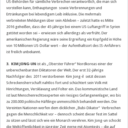
US-Behörden für sämtliche Verbrechen verantwortlich, die man sich
vorstellen kann, Enthauptungen sowie Verbrennungen und
Ertränkungen bei lebendigem Leib inklusive. Die mehrmals
verbreiteten Meldungen über sein Ableben – zuletzt hatte es Mitte
2016 geheißen, dass der 45-jährige bei einem US-Luftangriff in Syrien
getötet worden sei – erwiesen sich allerdings als verfrüht. Der
amerikanischen Regierung wäre seine Ergreifung ein Kopfgeld in Höhe
von 10 Millionen US-Dollar wert – der Aufenthaltsort des IS-Anführers
ist freilich unbekannt.
3. KIM JONG-UN
ist als „Oberster Führer“ Nordkoreas einer der
unberechenbarsten Diktatoren der Welt. Der erst 32-jährige
Nachfolger des 2011 verstorbenen Kim Jong-il setzt dessen
Schreckensherrschaft nahtlos fort und schüchtert sein Volk mit
Hinrichtungen, Versklavung und Folter ein. Das kommunistische Land
ist laut Menschenrechtsexperten ein riesiges Gefangenenlager, wo bis
zu 200.000 politische Häftlinge unmenschlich behandelt werden. Die
Vereinten Nationen werfen dem dicklichen „Bubi-Dikator“ Verbrechen
gegen die Menschlichkeit vor – dennoch scheint dieser fest im Sattel
zu sitzen und lässt sich wie ein Monarch verehren. Kim Jong-un schockt
die Weltöffentlichkeit in jüngster Zeit gerne mit Atomtests – die auf