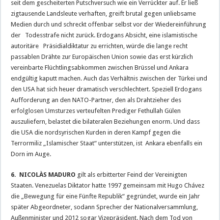
seit dem gescheiterten Putschversuch wie ein Verrückter auf. Er ließ
zigtausende Landsleute verhaften, greift brutal gegen unliebsame
Medien durch und schreckt offenbar selbst vor der Wiedereinführung
der Todesstrafe nicht zurück. Erdogans Absicht, eine islamistische
autoritäre Präsidialdiktatur zu errichten, würde die lange recht
passablen Drähte zur Europäischen Union sowie das erst kürzlich
vereinbarte Flüchtlingsabkommen zwischen Brüssel und Ankara
endgültig kaputt machen. Auch das Verhältnis zwischen der Türkei und
den USA hat sich heuer dramatisch verschlechtert. Speziell Erdogans
Aufforderung an den NATO-Partner, den als Drahtzieher des
erfolglosen Umsturzes verteufelten Prediger Fethullah Gülen
auszuliefern, belastet die bilateralen Beziehungen enorm. Und dass
die USA die nordsyrischen Kurden in deren Kampf gegen die
Terrormiliz „Islamischer Staat“ unterstützen, ist Ankara ebenfalls ein
Dorn im Auge.
6. NICOLÀS MADURO
gilt als erbitterter Feind der Vereinigten
Staaten. Venezuelas Diktator hatte 1997 gemeinsam mit Hugo Chávez
die „Bewegung für eine Fünfte Republik“ gegründet, wurde ein Jahr
später Abgeordneter, sodann Sprecher der Nationalversammlung,
Außenminister und 2012 sogar Vizepräsident. Nach dem Tod von