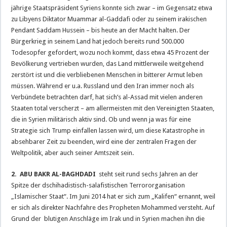
jährige Staatspräsident Syriens konnte sich zwar – im Gegensatz etwa
zu Libyens Diktator Muammar al-Gaddafi oder zu seinem irakischen
Pendant Saddam Hussein – bis heute an der Macht halten. Der
Bürgerkrieg in seinem Land hat jedoch bereits rund 500.000
Todesopfer gefordert, wozu noch kommt, dass etwa 45 Prozent der
Bevölkerung vertrieben wurden, das Land mittlerweile weitgehend
zerstört ist und die verbliebenen Menschen in bitterer Armut leben
müssen. Während er u.a. Russland und den Iran immer noch als
Verbündete betrachten darf, hat sich’s al-Assad mit vielen anderen
Staaten total verscherzt – am allermeisten mit den Vereinigten Staaten,
die in Syrien militärisch aktiv sind. Ob und wenn ja was für eine
Strategie sich Trump einfallen lassen wird, um diese Katastrophe in
absehbarer Zeit zu beenden, wird eine der zentralen Fragen der
Weltpolitik, aber auch seiner Amtszeit sein.
2. ABU BAKR AL-BAGHDADI
steht seit rund sechs Jahren an der
Spitze der dschihadistisch-salafistischen Terrororganisation
„Islamischer Staat“. Im Juni 2014 hat er sich zum „Kalifen“ ernannt, weil
er sich als direkter Nachfahre des Propheten Mohammed versteht. Auf
Grund der blutigen Anschläge im Irak und in Syrien machen ihn die