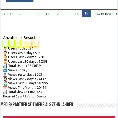
15
« Erste
...
10
«
11
12
13
14
Seite 15 von 15
Anzahl der Besucher
3
8
4
3
6
3
Users Today : 34
Users Yesterday : 598
Users Last 7 days : 3720
Users Last 30 days : 15393
Total Users : 3843639
Views Today : 95
Views Yesterday : 3653
Views Last 7 days : 24137
Views Last 30 days : 109953
Views This Month : 20424
Total views : 11623454
Powered By
WPS Visitor Counter
Medienpartner seit mehr als zehn Jahren: