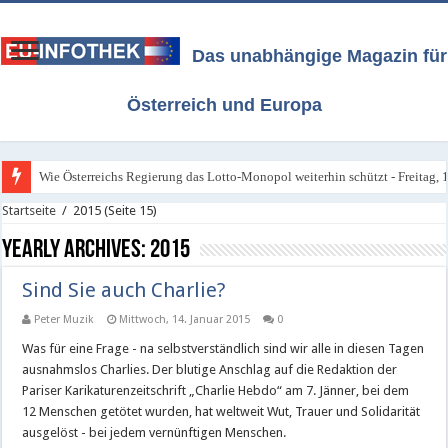
Das unabhängige Magazin für
Österreich und Europa
Wie Österreichs Regierung das Lotto-Monopol weiterhin schützt - Freitag, 1
Startseite
/
2015
(Seite 15)
Yearly Archives:
2015
Sind Sie auch Charlie?
Peter Muzik
Mittwoch, 14. Januar 2015
0
Was für eine Frage - na selbstverständlich sind wir alle in diesen Tagen
ausnahmslos Charlies. Der blutige Anschlag auf die Redaktion der
Pariser Karikaturenzeitschrift „Charlie Hebdo“ am 7. Jänner, bei dem
12 Menschen getötet wurden, hat weltweit Wut, Trauer und Solidarität
ausgelöst - bei jedem vernünftigen Menschen.